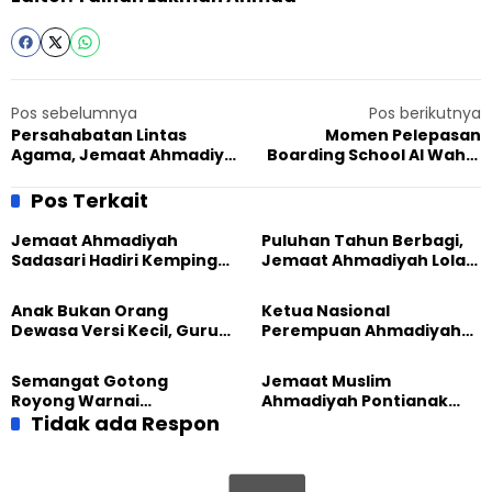
Pos sebelumnya
Pos berikutnya
Persahabatan Lintas
Momen Pelepasan
Agama, Jemaat Ahmadiyah
Boarding School Al Wahid
Sumut Hadiri Undangan
Penuh Haru
Acara Paskah
Pos Terkait
Jemaat Ahmadiyah
Puluhan Tahun Berbagi,
Sadasari Hadiri Kemping
Jemaat Ahmadiyah Lolak
Pemuda Lintas Agama di
Kembali Salurkan
Majalengka
Sembako kepada Warga
Anak Bukan Orang
Ketua Nasional
Dewasa Versi Kecil, Guru
Perempuan Ahmadiyah
Besar UT Kenalkan Model
Indonesia Raih Gelar Guru
Pendidikan BERLIAN
Besar Universitas
Semangat Gotong
Jemaat Muslim
Terbuka
Royong Warnai
Ahmadiyah Pontianak
Pembangunan Kembali
Tidak ada Respon
dan Gereja Katedral
Masjid di Jemaat
Perkuat Kolaborasi Sosial
Ahmadiyah Sukapura