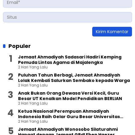
Populer
Jemaat Ahmadiyah Sadasari Hadiri Kemping
Pemuda Lintas Agama di Majalengka
2 Hari Yang Lalu
Puluhan Tahun Berbagi, Jemaat Ahmadiyah
Lolak Kembali Salurkan Sembako kepada Warga
2 Hari Yang Lalu
Anak Bukan Orang Dewasa Versi Kecil, Guru
Besar UT Kenalkan Model Pendidikan BERLIAN
2 Hari Yang Lalu
Ketua Nasional Perempuan Ahmadiyah
Indonesia Raih Gelar Guru Besar Universitas
2 Hari Yang Lalu
Terbuka
Jemaat Ahmadiyah Wonosobo Silaturahmi
Hangat dengan Jemaat GPdI Eben Haezer