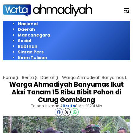
Langsung
ke
konten
Nasional
Daerah
Mancanegara
Sosial
Rabthah
Siaran Pers
Kirim Tulisan
Home
Berita
Daerah
Warga Ahmadiyah Banyumas Ikut Aksi Tanam 15 Ribu Bibit Pohon di Curug Gomblang
Warga Ahmadiyah Banyumas Ikut
Aksi Tanam 15 Ribu Bibit Pohon di
Curug Gomblang
Talhah Lukman A
Berita
8 Mei 2023
1 Min