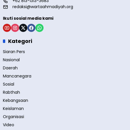
+62 813-1313-3683
redaksi@wartaahmadiyah.org
Ikuti sosial media kami
Kategori
Siaran Pers
Nasional
Daerah
Mancanegara
Sosial
Rabthah
Kebangsaan
Keislaman
Organisasi
Video