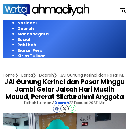
Langsung
ke
konten
Nasional
Daerah
Mancanegara
Sosial
Rabthah
Siaran Pers
Kirim Tulisan
Home
Berita
Daerah
JAI Gunung Kerinci dan Pasar Minggu Jambi Gelar Jalsah Hari Muslih Mauud, Pererat Silaturahmi Anggota
JAI Gunung Kerinci dan Pasar Minggu
Jambi Gelar Jalsah Hari Muslih
Mauud, Pererat Silaturahmi Anggota
Talhah Lukman A
Daerah
22 Februari 2023
1 Min