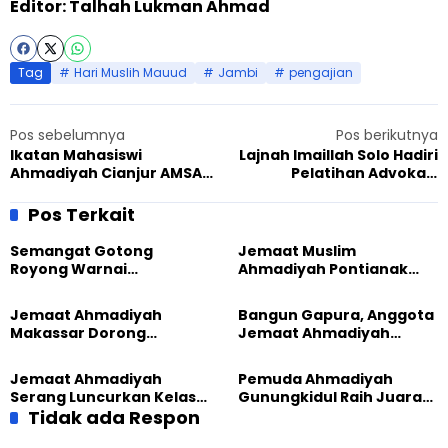
Editor: Talhah Lukman Ahmad
Tag
Hari Muslih Mauud
Jambi
pengajian
Pos sebelumnya
Pos berikutnya
Ikatan Mahasiswi
Lajnah Imaillah Solo Hadiri
Ahmadiyah Cianjur AMSAW
Pelatihan Advokasi
Jabar 4 Ingatkan
Kebebasan Beragama dan
Pentingnya Kejujuran
Berkeyakinan
Pos Terkait
Semangat Gotong
Jemaat Muslim
Royong Warnai
Ahmadiyah Pontianak
Pembangunan Kembali
dan Gereja Katedral
Masjid di Jemaat
Perkuat Kolaborasi Sosial
Jemaat Ahmadiyah
Bangun Gapura, Anggota
Ahmadiyah Sukapura
Makassar Dorong
Jemaat Ahmadiyah
Kesadaran Lingkungan
Madukara dan Warga
Lewat Edukasi Ekoteologi
Sambut HUT RI ke-81
Jemaat Ahmadiyah
Pemuda Ahmadiyah
Serang Luncurkan Kelas
Gunungkidul Raih Juara
Tatar, Fokus Cetak
Tidak ada Respon
Lomba Video Literasi 2026
Generasi Unggul