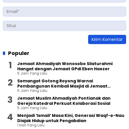
Populer
Jemaat Ahmadiyah Wonosobo Silaturahmi
Hangat dengan Jemaat GPdI Eben Haezer
5 Jam Yang Lalu
Semangat Gotong Royong Warnai
Pembangunan Kembali Masjid di Jemaat
5 Jam Yang Lalu
Ahmadiyah Sukapura
Jemaat Muslim Ahmadiyah Pontianak dan
Gereja Katedral Perkuat Kolaborasi Sosial
5 Jam Yang Lalu
Menjadi ‘Ismail’ Masa Kini, Generasi Waqf-e-Nau
Diajak Hidup untuk Pengabdian
1 Hari Yang Lalu