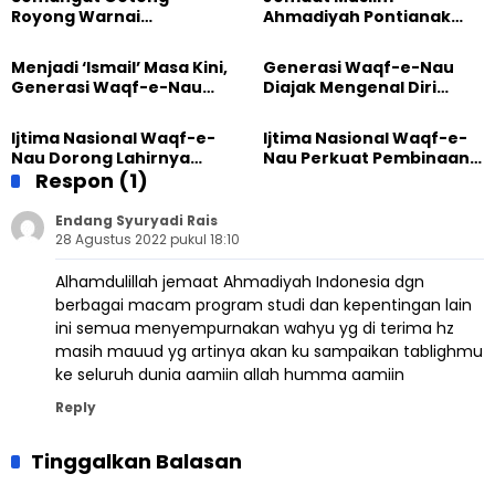
Royong Warnai
Ahmadiyah Pontianak
Pembangunan Kembali
dan Gereja Katedral
Masjid di Jemaat
Perkuat Kolaborasi Sosial
Menjadi ‘Ismail’ Masa Kini,
Generasi Waqf-e-Nau
Ahmadiyah Sukapura
Generasi Waqf-e-Nau
Diajak Mengenal Diri
Diajak Hidup untuk
Sebelum Mengubah
Pengabdian
Dunia
Ijtima Nasional Waqf-e-
Ijtima Nasional Waqf-e-
Nau Dorong Lahirnya
Nau Perkuat Pembinaan
Generasi Pengkhidmat
Respon (1)
Calon Pemimpin Jemaat
yang Militan
Masa Depan
Endang Syuryadi Rais
28 Agustus 2022 pukul 18:10
Alhamdulillah jemaat Ahmadiyah Indonesia dgn
berbagai macam program studi dan kepentingan lain
ini semua menyempurnakan wahyu yg di terima hz
masih mauud yg artinya akan ku sampaikan tablighmu
ke seluruh dunia aamiin allah humma aamiin
Reply
Tinggalkan Balasan