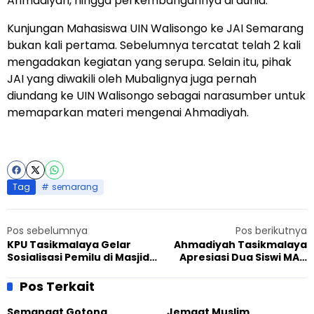
Ahmadiyah, hingga perkembangannya di dunia.
Kunjungan Mahasiswa UIN Walisongo ke JAI Semarang
bukan kali pertama. Sebelumnya tercatat telah 2 kali
mengadakan kegiatan yang serupa. Selain itu, pihak
JAI yang diwakili oleh Mubalignya juga pernah
diundang ke UIN Walisongo sebagai narasumber untuk
memaparkan materi mengenai Ahmadiyah.
Tag
semarang
Pos sebelumnya
Pos berikutnya
KPU Tasikmalaya Gelar
Ahmadiyah Tasikmalaya
Sosialisasi Pemilu di Masjid
Apresiasi Dua Siswi MAN
Al-Aqsa
Darussalam yang Datang
Melakukan Penelitian
Pos Terkait
Semangat Gotong
Jemaat Muslim