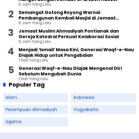
6 Jam Yang Lalu
Semangat Gotong Royong Warnai
Pembangunan Kembali Masjid di Jemaat
6 Jam Yang Lalu
Ahmadiyah Sukapura
Jemaat Muslim Ahmadiyah Pontianak dan
Gereja Katedral Perkuat Kolaborasi Sosial
6 Jam Yang Lalu
Menjadi ‘Ismail’ Masa Kini, Generasi Waqf-e-Nau
Diajak Hidup untuk Pengabdian
1 Hari Yang Lalu
Generasi Waqf-e-Nau Diajak Mengenal Diri
Sebelum Mengubah Dunia
1 Hari Yang Lalu
Populer Tag
islam
Indonesia
Perempuan Ahmadiyah
Yogyakarta
agama