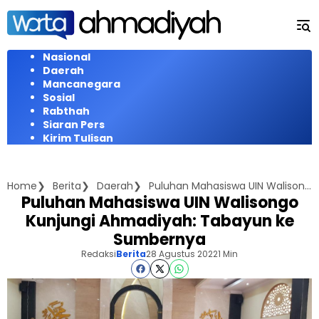
Langsung
ke
konten
Nasional
Daerah
Mancanegara
Sosial
Rabthah
Siaran Pers
Kirim Tulisan
Home
Berita
Daerah
Puluhan Mahasiswa UIN Walisongo Kunjungi Ahmadiyah: Tabayun ke Sumbernya
Puluhan Mahasiswa UIN Walisongo
Kunjungi Ahmadiyah: Tabayun ke
Sumbernya
Redaksi
Berita
28 Agustus 2022
1 Min