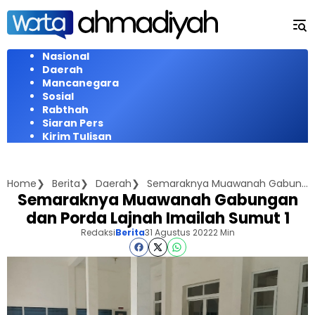
Langsung
ke
konten
Nasional
Daerah
Mancanegara
Sosial
Rabthah
Siaran Pers
Kirim Tulisan
Home
Berita
Daerah
Semaraknya Muawanah Gabungan dan Porda Lajnah Imailah Sumut 1
Semaraknya Muawanah Gabungan
dan Porda Lajnah Imailah Sumut 1
Redaksi
Berita
31 Agustus 2022
2 Min