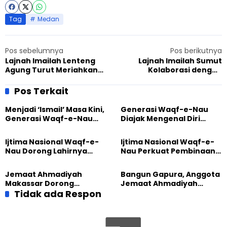
Tag
Medan
Pos sebelumnya
Pos berikutnya
Lajnah Imailah Lenteng
Lajnah Imailah Sumut
Agung Turut Meriahkan
Kolaborasi dengan
Grand Launching ‘Ojol Food
Yayasan Hope dan RS Mitra
Stop’
Medika, Gelar Seminar
Pos Terkait
Kesehatan
Menjadi ‘Ismail’ Masa Kini,
Generasi Waqf-e-Nau
Generasi Waqf-e-Nau
Diajak Mengenal Diri
Diajak Hidup untuk
Sebelum Mengubah
Pengabdian
Dunia
Ijtima Nasional Waqf-e-
Ijtima Nasional Waqf-e-
Nau Dorong Lahirnya
Nau Perkuat Pembinaan
Generasi Pengkhidmat
Calon Pemimpin Jemaat
yang Militan
Masa Depan
Jemaat Ahmadiyah
Bangun Gapura, Anggota
Makassar Dorong
Jemaat Ahmadiyah
Kesadaran Lingkungan
Tidak ada Respon
Madukara dan Warga
Lewat Edukasi Ekoteologi
Sambut HUT RI ke-81