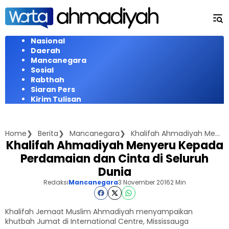
Langsung
ke
konten
Nasional
Daerah
Mancanegara
Sosial
Rabthah
Siaran Pers
Kirim Tulisan
Home
Berita
Mancanegara
Khalifah Ahmadiyah Menyeru Kepada Perdamaian dan Cinta di Seluruh Dunia
Khalifah Ahmadiyah Menyeru Kepada
Perdamaian dan Cinta di Seluruh
Dunia
Redaksi
Mancanegara
3 November 2016
2 Min
Khalifah Jemaat Muslim Ahmadiyah menyampaikan
khutbah Jumat di International Centre, Mississauga