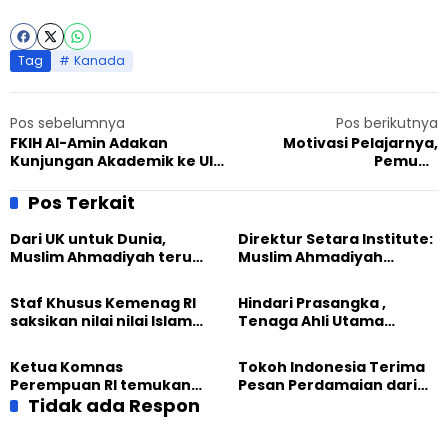
Tag
Kanada
Pos sebelumnya
Pos berikutnya
FKIH Al-Amin Adakan
Motivasi Pelajarnya,
Kunjungan Akademik ke UIN
Pemuda
Syarif Hidayatullah
Ahmadiyah Gelar Edutrip
ke Beberapa Perguruan
Pos Terkait
Tinggi
Dari UK untuk Dunia,
Direktur Setara Institute:
Muslim Ahmadiyah terus
Muslim Ahmadiyah
perkuat Persaudaraan
membangun Perdamaian
Kemanusiaan Global
Dunia dari “Infrastruktur
Staf Khusus Kemenag RI
Hindari Prasangka ,
Kemanusiaan”
saksikan nilai nilai Islam
Tenaga Ahli Utama
dalam Jalsah Salanah
Kantor Staf Presiden cek
Internasional Muslim
fakta langsung
Ketua Komnas
Tokoh Indonesia Terima
Ahmadiyah UK 2026
kehidupan Muslim
Perempuan RI temukan
Pesan Perdamaian dari
Ahmadiyah di Inggris
optimisme
Tidak ada Respon
Khalifah Muslim
Pemberdayaan
Ahmadiyah
Perempuan dari Sebuah