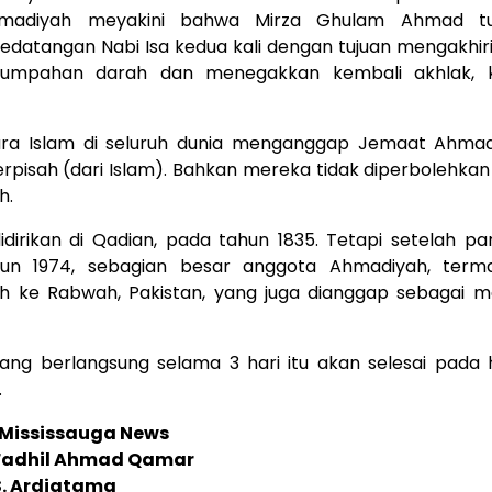
hmadiyah meyakini bahwa Mirza Ghulam Ahmad tu
edatangan Nabi Isa kedua kali dengan tujuan mengakhiri 
umpahan darah dan menegakkan kembali akhlak, k
ra Islam di seluruh dunia menganggap Jemaat Ahmad
erpisah (dari Islam). Bahkan mereka tidak diperbolehka
h.
dirikan di Qadian, pada tahun 1835. Tetapi setelah part
hun 1974, sebagian besar anggota Ahmadiyah, terma
ah ke Rabwah, Pakistan, yang juga dianggap sebagai 
ng berlangsung selama 3 hari itu akan selesai pada 
.
 Mississauga News
Fadhil Ahmad Qamar
S. Ardiatama