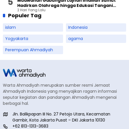
Muawanah Gabungan Lajnah Imaillah Sumut
Hadirkan Olahraga hingga Edukasi Tangani
2 Hari Yang Lalu
Sampah
Populer Tag
islam
Indonesia
Yogyakarta
agama
Perempuan Ahmadiyah
Warta Ahmadiyah merupakan sumber resmi Jemaat
Ahmadiyah Indonesia yang menyajikan ragam informasi
seputar kegiatan dan pandangan Ahmadiyah mengenai
berbagai hal.
Jln. Balikpapan III No. 27 Petojo Utara, Kecamatan
Gambir, Kota Jakarta Pusat – DKI Jakarta 10130
+62 813-1313-3683