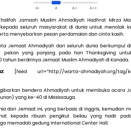
A-
A
A+
A++
halifah Jamaah Muslim Ahmadiyah Hadhrat Mirza M
kepada seluruh masyarakat di dunia untuk menolak k
rta menyebarkan pesan perdamaian dan cinta kasih.
ta Jemaat Ahmadiyah dari seluruh dunia berkumpul di
r pekan yang panjang pada hari Thanksgiving unt
0 tahun berdirinya Jemaat Muslim Ahmadiyah di Kanada.
uga:
[feed url=”http://warta-ahmadiyah.org/tag/k
ngibarkan bendera Ahmadiyah untuk membuka acara Ja
unan) yang ke-40 di Mississauga.
ia dari Jemaat ini, yang berbasis di Inggris, kemudian
at kepada ribuan pengikut beliau yang hadir pa
gga memadati gedung International Center Hall.