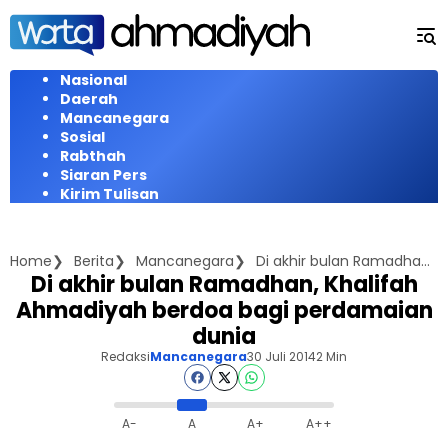
Langsung
ke
konten
Nasional
Daerah
Mancanegara
Sosial
Rabthah
Siaran Pers
Kirim Tulisan
Home
Berita
Mancanegara
Di akhir bulan Ramadhan, Khalifah Ahmadiyah berdoa bagi perdamaian dunia
Di akhir bulan Ramadhan, Khalifah
Ahmadiyah berdoa bagi perdamaian
dunia
Redaksi
Mancanegara
30 Juli 2014
2 Min
A-
A
A+
A++