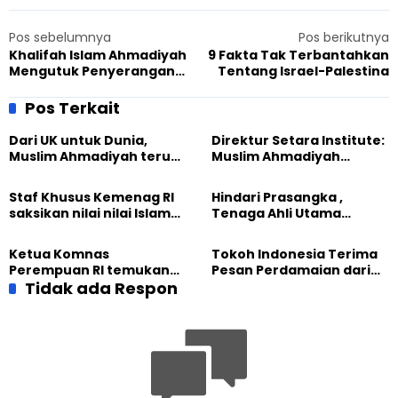
Pos sebelumnya
Pos berikutnya
Khalifah Islam Ahmadiyah
9 Fakta Tak Terbantahkan
Mengutuk Penyerangan
Tentang Israel-Palestina
Gujranwala
Pos Terkait
Dari UK untuk Dunia,
Direktur Setara Institute:
Muslim Ahmadiyah terus
Muslim Ahmadiyah
perkuat Persaudaraan
membangun Perdamaian
Kemanusiaan Global
Dunia dari “Infrastruktur
Staf Khusus Kemenag RI
Hindari Prasangka ,
Kemanusiaan”
saksikan nilai nilai Islam
Tenaga Ahli Utama
dalam Jalsah Salanah
Kantor Staf Presiden cek
Internasional Muslim
fakta langsung
Ketua Komnas
Tokoh Indonesia Terima
Ahmadiyah UK 2026
kehidupan Muslim
Perempuan RI temukan
Pesan Perdamaian dari
Ahmadiyah di Inggris
optimisme
Tidak ada Respon
Khalifah Muslim
Pemberdayaan
Ahmadiyah
Perempuan dari Sebuah
Pertemuan Umat Islam di
Inggris