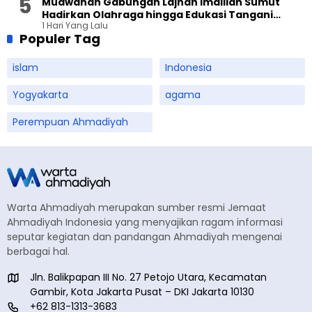
Muawanah Gabungan Lajnah Imaillah Sumut
Hadirkan Olahraga hingga Edukasi Tangani
1 Hari Yang Lalu
Sampah
Populer Tag
islam
Indonesia
Yogyakarta
agama
Perempuan Ahmadiyah
Warta Ahmadiyah merupakan sumber resmi Jemaat
Ahmadiyah Indonesia yang menyajikan ragam informasi
seputar kegiatan dan pandangan Ahmadiyah mengenai
berbagai hal.
Jln. Balikpapan III No. 27 Petojo Utara, Kecamatan
Gambir, Kota Jakarta Pusat – DKI Jakarta 10130
+62 813-1313-3683