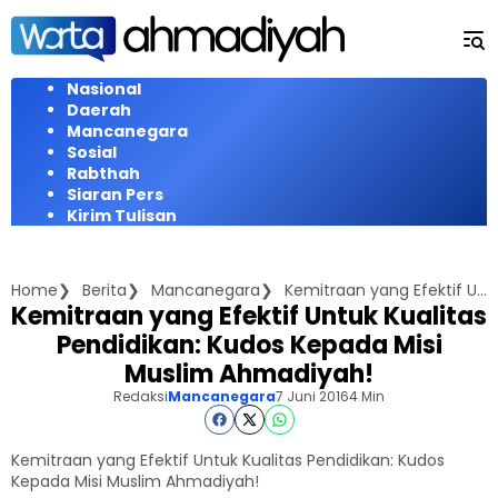
Langsung
ke
konten
Nasional
Daerah
Mancanegara
Sosial
Rabthah
Siaran Pers
Kirim Tulisan
Home
Berita
Mancanegara
Kemitraan yang Efektif Untuk Kualitas Pendidikan: Kudos Kepada Misi Muslim Ahmadiyah!
Kemitraan yang Efektif Untuk Kualitas
Pendidikan: Kudos Kepada Misi
Muslim Ahmadiyah!
Redaksi
Mancanegara
7 Juni 2016
4 Min
Kemitraan yang Efektif Untuk Kualitas Pendidikan: Kudos
Kepada Misi Muslim Ahmadiyah!