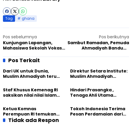
Tag
ghana
Pos sebelumnya
Pos berikutnya
Kunjungan Lapangan,
Sambut Ramadan, Pemuda
Mahasiswa Sekolah Vokasi
Ahmadiyah Bandung
UGM Mengenal Lajnah
Ngaliwet
Imaillah dan Ahmadiyah
Pos Terkait
Dari UK untuk Dunia,
Direktur Setara Institute:
Muslim Ahmadiyah terus
Muslim Ahmadiyah
perkuat Persaudaraan
membangun Perdamaian
Kemanusiaan Global
Dunia dari “Infrastruktur
Staf Khusus Kemenag RI
Hindari Prasangka ,
Kemanusiaan”
saksikan nilai nilai Islam
Tenaga Ahli Utama
dalam Jalsah Salanah
Kantor Staf Presiden cek
Internasional Muslim
fakta langsung
Ketua Komnas
Tokoh Indonesia Terima
Ahmadiyah UK 2026
kehidupan Muslim
Perempuan RI temukan
Pesan Perdamaian dari
Ahmadiyah di Inggris
optimisme
Tidak ada Respon
Khalifah Muslim
Pemberdayaan
Ahmadiyah
Perempuan dari Sebuah