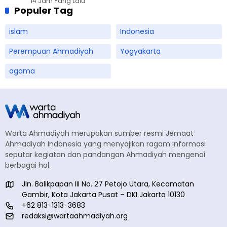
14 Jam Yang Lalu
Ahmadiyah Sukapura
Populer Tag
islam
Indonesia
Perempuan Ahmadiyah
Yogyakarta
agama
Warta Ahmadiyah merupakan sumber resmi Jemaat
Ahmadiyah Indonesia yang menyajikan ragam informasi
seputar kegiatan dan pandangan Ahmadiyah mengenai
berbagai hal.
Jln. Balikpapan III No. 27 Petojo Utara, Kecamatan
Gambir, Kota Jakarta Pusat – DKI Jakarta 10130
+62 813-1313-3683
redaksi@wartaahmadiyah.org