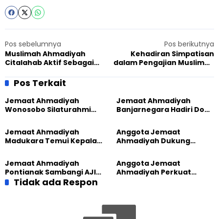
Pos sebelumnya
Pos berikutnya
Muslimah Ahmadiyah
Kehadiran Simpatisan
Citalahab Aktif Sebagai
dalam Pengajian Muslimah
Kader Posyandu
Ahmadiyah Cianjur
Pos Terkait
Jemaat Ahmadiyah
Jemaat Ahmadiyah
Wonosobo Silaturahmi
Banjarnegara Hadiri Doa
Hangat dengan Jemaat
Bersama Tasyakuran
GPdI Eben Haezer
Nyadran Warga
Jemaat Ahmadiyah
Anggota Jemaat
Madukara Temui Kepala
Ahmadiyah Dukung
Desa Limbangan,
Peluncuran Strategi
Komitmen Jaga
Kolaborasi Klinik KBB DIY
Jemaat Ahmadiyah
Anggota Jemaat
Kerukunan
Pontianak Sambangi AJI,
Ahmadiyah Perkuat
Bahas Kolaborasi Positif
Tidak ada Respon
Jejaring Lintas Iman
Lewat Learning and
Development Festival di
Yogyakarta