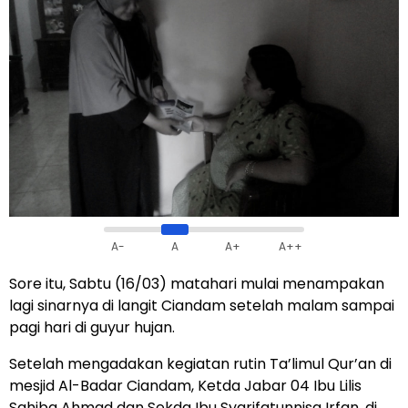
A-
A
A+
A++
Sore itu, Sabtu (16/03) matahari mulai menampakan
lagi sinarnya di langit Ciandam setelah malam sampai
pagi hari di guyur hujan.
Setelah mengadakan kegiatan rutin Ta’limul Qur’an di
mesjid Al-Badar Ciandam, Ketda Jabar 04 Ibu Lilis
Sahiba Ahmad dan Sekda Ibu Syarifatunnisa Irfan, di