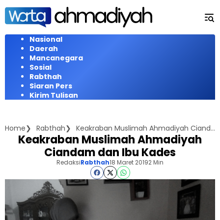
Langsung
ke
konten
Nasional
Daerah
Mancanegara
Sosial
Rabthah
Siaran Pers
Kirim Tulisan
Home
Rabthah
Keakraban Muslimah Ahmadiyah Ciandam dan Ibu Kades
Keakraban Muslimah Ahmadiyah
Ciandam dan Ibu Kades
Redaksi
Rabthah
18 Maret 2019
2 Min