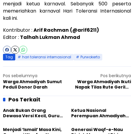
menjadi ketua karnaval. Sebanyak 500 peserta
memeriahkan karnaval Hari Toleransi Internasional
kali ini.
Kontributor :
Arif Rachman
(@arif6211)
Editor :
Talhah Lukman Ahmad
Tag
hari toleransi internasional
Purwokerto
Pos sebelumnya
Pos berikutnya
Warga Ahmadiyah Sumut
Warga Ahmadiyah Ikuti
Peduli Donor Darah
Napak Tilas Rute Gerilya
Panglima Besar Jendral
Soedirman
Pos Terkait
Anak Bukan Orang
Ketua Nasional
Dewasa Versi Kecil, Guru
Perempuan Ahmadiyah
Besar UT Kenalkan Model
Indonesia Raih Gelar Guru
Pendidikan BERLIAN
Besar Universitas
Menjadi ‘Ismail’ Masa Kini,
Generasi Waqf-e-Nau
Terbuka