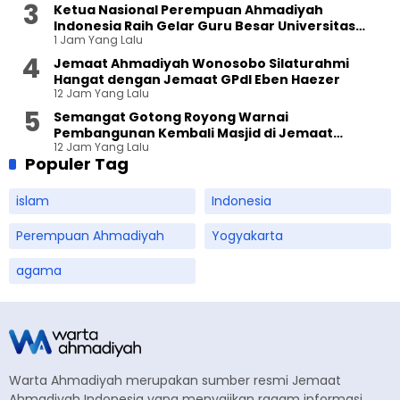
Ketua Nasional Perempuan Ahmadiyah
Indonesia Raih Gelar Guru Besar Universitas
1 Jam Yang Lalu
Terbuka
Jemaat Ahmadiyah Wonosobo Silaturahmi
Hangat dengan Jemaat GPdI Eben Haezer
12 Jam Yang Lalu
Semangat Gotong Royong Warnai
Pembangunan Kembali Masjid di Jemaat
12 Jam Yang Lalu
Ahmadiyah Sukapura
Populer Tag
islam
Indonesia
Perempuan Ahmadiyah
Yogyakarta
agama
Warta Ahmadiyah merupakan sumber resmi Jemaat
Ahmadiyah Indonesia yang menyajikan ragam informasi