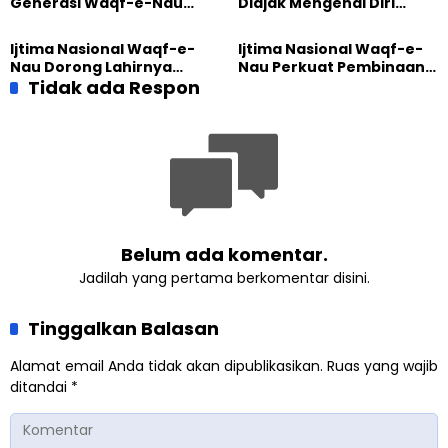
Generasi Waqf-e-Nau
Diajak Mengenal Diri
Diajak Hidup untuk
Sebelum Mengubah
Pengabdian
Dunia
Ijtima Nasional Waqf-e-
Ijtima Nasional Waqf-e-
Nau Dorong Lahirnya
Nau Perkuat Pembinaan
Generasi Pengkhidmat
Tidak ada Respon
Calon Pemimpin Jemaat
yang Militan
Masa Depan
Belum ada komentar.
Jadilah yang pertama berkomentar disini.
Tinggalkan Balasan
Alamat email Anda tidak akan dipublikasikan.
Ruas yang wajib
ditandai
*