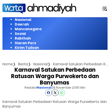
Langsung
ke
konten
Nasional
Daerah
Mancanegara
Sosial
Rabthah
Siaran Pers
Kirim Tulisan
Home
Berita
Nasional
Karnaval Satukan Perbedaan Ratusan Warga Purwokerto dan Banyumas
Karnaval Satukan Perbedaan
Ratusan Warga Purwokerto dan
Banyumas
Redaksi
Nasional
28 November 2016
1 Min
Karnaval Satukan Perbedaan Ratusan Warga Purwekerto dan
Banyumas