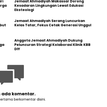
ri
Jemaat Ahmadiyah Makassar Dorong
arga
Kesadaran Lingkungan Lewat Edukasi
Ekoteologi
Jemaat Ahmadiyah Serang Luncurkan
but
Kelas Tatar, Fokus Cetak Generasi Unggul
Anggota Jemaat Ahmadiyah Dukung
aga
Peluncuran Strategi Kolaborasi Klinik KBB
DIY
 ada komentar.
pertama berkomentar disini.