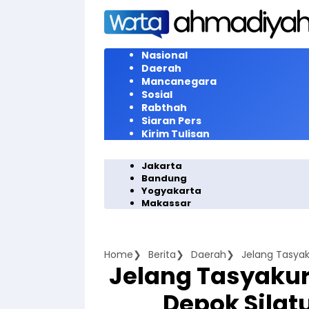
Langsung
ke
konten
Nasional
Daerah
Mancanegara
Sosial
Rabthah
Siaran Pers
Kirim Tulisan
Jakarta
Bandung
Yogyakarta
Makassar
Home
Berita
Daerah
Jelang Tasyaku
Depok Silat