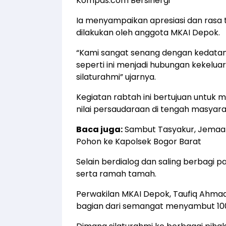
Kompas.com Bersinergi
Ia menyampaikan apresiasi dan rasa te
dilakukan oleh anggota MKAI Depok.
“Kami sangat senang dengan kedatan
seperti ini menjadi hubungan kekelu
silaturahmi” ujarnya.
Kegiatan rabtah ini bertujuan untuk 
nilai persaudaraan di tengah masyara
Baca juga:
Sambut Tasyakur, Jemaat
Pohon ke Kapolsek Bogor Barat
Selain berdialog dan saling berbagi p
serta ramah tamah.
Perwakilan MKAI Depok, Taufiq Ahma
bagian dari semangat menyambut 100