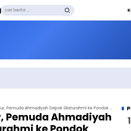
Pencarian
K
untuk:
#
Zuhairi Misrawi
#
Zoom
#
Zero Waste
#
Zaki Firdaus
#
Zafrullah Ahmad Pontoh
No Recent Searches Yet.
P
Jelang Tasyakur, Pemuda Ahmadiyah Depok Silaturahmi ke Pondok Pesantren
r, Pemuda Ahmadiyah
urahmi ke Pondok