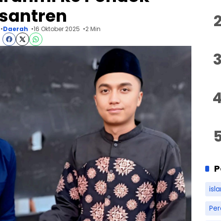
santren
Daerah
16 Oktober 2025
2 Min
P
isl
Pe