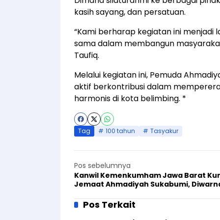
Dimana silaturahmi ke berbagai piha
kasih sayang, dan persatuan.
“Kami berharap kegiatan ini menjadi 
sama dalam membangun masyarakat y
Taufiq.
Melalui kegiatan ini, Pemuda Ahmadi
aktif berkontribusi dalam memperer
harmonis di kota belimbing. *
Tag
100 tahun
Tasyakur
Pos sebelumnya
Kanwil Kemenkumham Jawa Barat Kun
Jemaat Ahmadiyah Sukabumi, Diwarn
Dialog Toleransi
Pos Terkait