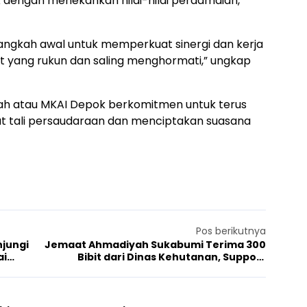
k dengan menekankan nilai-nilai perdamaian,
langkah awal untuk memperkuat sinergi dan kerja
ang rukun dan saling menghormati,” ungkap
yah atau MKAI Depok berkomitmen untuk terus
at tali persaudaraan dan menciptakan suasana
Pos berikutnya
jungi
Jemaat Ahmadiyah Sukabumi Terima 300
ai
Bibit dari Dinas Kehutanan, Support
Program Penanaman Pohon