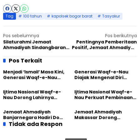
Tag
100 tahun
kapolsek bogor barat
Tasyakur
Pos sebelumnya
Pos berikutnya
Silaturahmi Jemaat
Pentingnya Pemberitaan
Ahmadiyah Sindangbarang
Positif, Jemaat Ahmadiyah
ke Kapolsek, Infokan
Indonesia dan Kompas.com
Tasyakur
Bersinergi
Pos Terkait
Menjadi ‘Ismail’ Masa Kini,
Generasi Waqf-e-Nau
Generasi Waqf-e-Nau
Diajak Mengenal Diri
Diajak Hidup untuk
Sebelum Mengubah
Pengabdian
Dunia
Ijtima Nasional Waqf-e-
Ijtima Nasional Waqf-e-
Nau Dorong Lahirnya
Nau Perkuat Pembinaan
Generasi Pengkhidmat
Calon Pemimpin Jemaat
yang Militan
Masa Depan
Jemaat Ahmadiyah
Jemaat Ahmadiyah
Banjarnegara Hadiri Doa
Makassar Dorong
Bersama Tasyakuran
Tidak ada Respon
Kesadaran Lingkungan
Nyadran Warga
Lewat Edukasi Ekoteologi