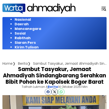
Langsung
ke
konten
Nasional
Daerah
Mancanegara
Sosial
Rabthah
Siaran Pers
Kirim Tulisan
Home
Berita
Sambut Tasyakur, Jemaat Ahmadiyah Sindangbarang Serahkan Bibit Pohon ke Kapolsek Bogor Barat
Sambut Tasyakur, Jemaat
Ahmadiyah Sindangbarang Serahkan
Bibit Pohon ke Kapolsek Bogor Barat
Talhah Lukman A
Berita
14 Oktober 2025
1 Min