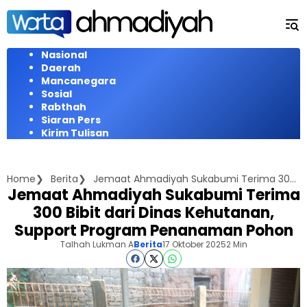
Langsung
ke
konten
Nasional
Daerah
Mancanegara
Sosial
Rabthah
Siaran Pers
Kirim Tulisan
Home
Berita
Jemaat Ahmadiyah Sukabumi Terima 300 Bibit dari Dinas Kehutanan, Support Program Penanaman Pohon
Jemaat Ahmadiyah Sukabumi Terima
300 Bibit dari Dinas Kehutanan,
Support Program Penanaman Pohon
Talhah Lukman A
Berita
17 Oktober 2025
2 Min