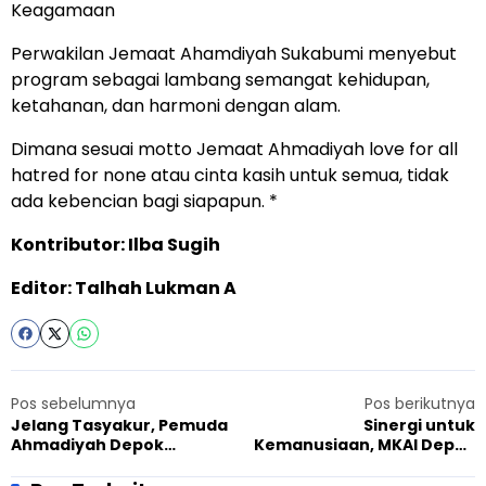
Keagamaan
Perwakilan Jemaat Ahamdiyah Sukabumi menyebut
program sebagai lambang semangat kehidupan,
ketahanan, dan harmoni dengan alam.
Dimana sesuai motto Jemaat Ahmadiyah love for all
hatred for none atau cinta kasih untuk semua, tidak
ada kebencian bagi siapapun. *
Kontributor: Ilba Sugih
Editor: Talhah Lukman A
Pos sebelumnya
Pos berikutnya
Jelang Tasyakur, Pemuda
Sinergi untuk
Ahmadiyah Depok
Kemanusiaan, MKAI Depok
Silaturahmi ke Pondok
Kolaborasi dengan Pemuda
Pesantren
Gereja dan Sahabat Inklusif