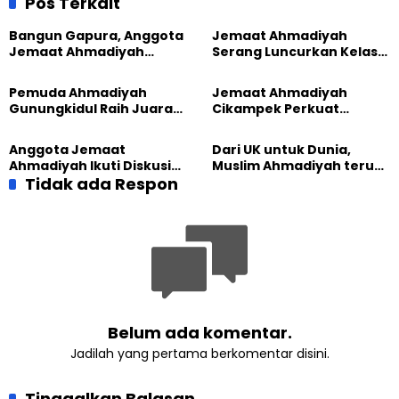
Pos Terkait
Bangun Gapura, Anggota
Jemaat Ahmadiyah
Jemaat Ahmadiyah
Serang Luncurkan Kelas
Madukara dan Warga
Tatar, Fokus Cetak
Sambut HUT RI ke-81
Generasi Unggul
Pemuda Ahmadiyah
Jemaat Ahmadiyah
Gunungkidul Raih Juara
Cikampek Perkuat
Lomba Video Literasi 2026
Komitmen Bangun Masjid
Lewat Pengajian
Anggota Jemaat
Dari UK untuk Dunia,
Gabungan
Ahmadiyah Ikuti Diskusi
Muslim Ahmadiyah terus
Pluralisme di Yogyakarta
Tidak ada Respon
perkuat Persaudaraan
Kemanusiaan Global
Belum ada komentar.
Jadilah yang pertama berkomentar disini.
Tinggalkan Balasan