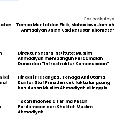
Pos berikutnya
uatan
Tempa Mental dan Fisik, Mahasiswa Jamiah
Ahmadiyah Jalan Kaki Ratusan Kilometer
h
Direktur Setara Institute: Muslim
Ahmadiyah membangun Perdamaian
Dunia dari “Infrastruktur Kemanusiaan”
ilai
Hindari Prasangka , Tenaga Ahli Utama
nal
Kantor Staf Presiden cek fakta langsung
kehidupan Muslim Ahmadiyah di Inggris
Tokoh Indonesia Terima Pesan
n
Perdamaian dari Khalifah Muslim
Ahmadiyah