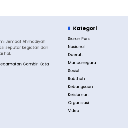
Kategori
Siaran Pers
smi Jemaat Ahmadiyah
Nasional
si seputar kegiatan dan
 hal.
Daerah
Mancanegara
a, Kecamatan Gambir, Kota
Sosial
Rabthah
Kebangsaan
Keislaman
Organisasi
Video