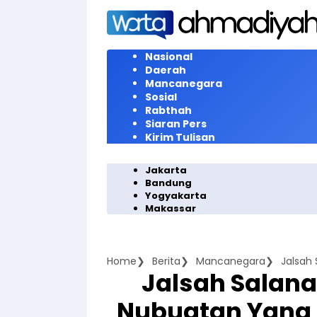
Langsung
ke
konten
Nasional
Daerah
Mancanegara
Sosial
Rabthah
Siaran Pers
Kirim Tulisan
Jakarta
Bandung
Yogyakarta
Makassar
Home
Berita
Mancanegara
Jalsah Salana
Nubuatan Yang 