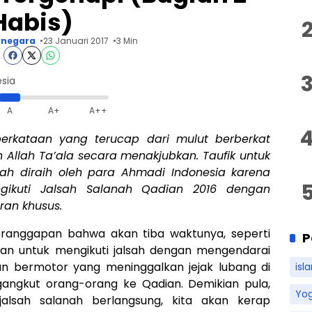
Habis)
negara
23 Januari 2017
3 Min
esia
A
A+
A++
erkataan yang terucap dari mulut berberkat
 Allah Ta’ala secara menakjubkan. Taufik untuk
ah diraih oleh para Ahmadi Indonesia karena
gikuti Jalsah Salanah Qadian 2016 dengan
an khusus.
eranggapan bahwa akan tiba waktunya, seperti
P
an untuk mengikuti jalsah dengan mengendarai
n bermotor yang meninggalkan jejak lubang di
isl
ngangkut orang-orang ke Qadian. Demikian pula,
Yo
alsah salanah berlangsung, kita akan kerap