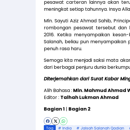
pesawat carteran lainnya akan ter
meningkat setiap tahunnya. Insya Alla
Mln. Sayuti Aziz Ahmad Sahib, Princ
rombongan pesawat tersebut dan h
2016. Ketika menyampaikan kesan-
Salanah, beliau pun menyampaikan 
penuh rasa haru.
Semoga kita menjadi saksi mata aka
dari berbagai penjuru dunia berkumpu
Diterjemahkan dari Surat Kabar Min
Alih Bahasa :
Mln. Mahmud Ahmad 
Editor :
Talhah Lukman Ahmad
Bagian 1
|
Bagian 2
Tag
India
Jalsah Salanah Qadian