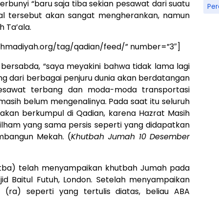
nyi “baru saja tiba sekian pesawat dari suatu
Pe
hal tersebut akan sangat mengherankan, namun
 Ta’ala.
-ahmadiyah.org/tag/qadian/feed/” number=”3″]
) bersabda, “saya meyakini bahwa tidak lama lagi
g dari berbagai penjuru dunia akan berdatangan
sawat terbang dan moda-moda transportasi
 masih belum mengenalinya. Pada saat itu seluruh
 akan berkumpul di Qadian, karena Hazrat Masih
ilham yang sama persis seperti yang didapatkan
embangun Mekah. (
Khutbah Jumah 10 Desember
 (atba) telah menyampaikan khutbah Jumah pada
id Baitul Futuh, London. Setelah menyampaikan
(ra) seperti yang tertulis diatas, beliau ABA