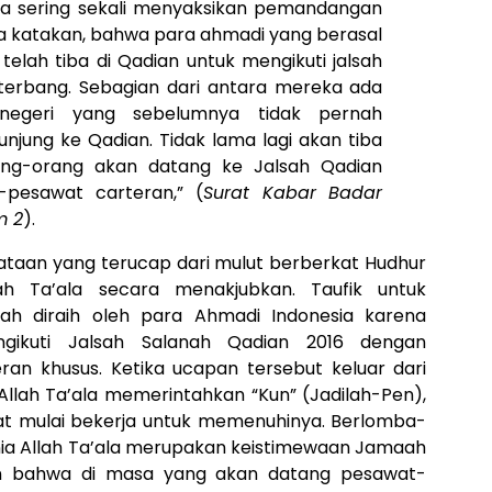
ita sering sekali menyaksikan pemandangan
aya katakan, bahwa para ahmadi yang berasal
 telah tiba di Qadian untuk mengikuti jalsah
rbang. Sebagian dari antara mereka ada
 negeri yang sebelumnya tidak pernah
jung ke Qadian. Tidak lama lagi akan tiba
ang-orang akan datang ke Jalsah Qadian
pesawat carteran,” (
Surat Kabar Badar
m 2
).
ataan yang terucap dari mulut berberkat Hudhur
ah Ta’ala secara menakjubkan. Taufik untuk
ah diraih oleh para Ahmadi Indonesia karena
gikuti Jalsah Salanah Qadian 2016 dengan
n khusus. Ketika ucapan tersebut keluar dari
 Allah Ta’ala memerintahkan “Kun” (Jadilah-Pen),
kat mulai bekerja untuk memenuhinya. Berlomba-
ia Allah Ta’ala merupakan keistimewaan Jamaah
n bahwa di masa yang akan datang pesawat-