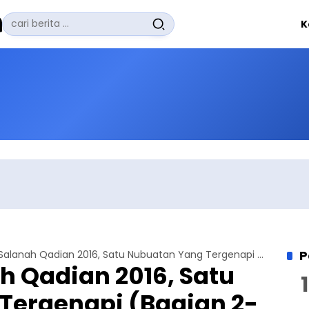
Pencarian
K
untuk:
#
Zuhairi Misrawi
#
Zoom
#
Zero Waste
#
Zaki Firdaus
#
Zafrullah Ahmad Pontoh
No Recent Searches Yet.
P
Jalsah Salanah Qadian 2016, Satu Nubuatan Yang Tergenapi (Bagian 2-Habis)
h Qadian 2016, Satu
Tergenapi (Bagian 2-