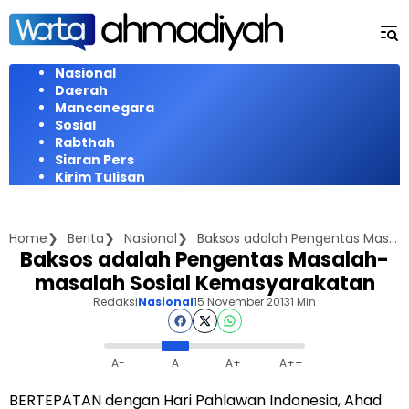
Langsung
ke
konten
Nasional
Daerah
Mancanegara
Sosial
Rabthah
Siaran Pers
Kirim Tulisan
Home
Berita
Nasional
Baksos adalah Pengentas Masalah-masalah Sosial Kemasyarakatan
Baksos adalah Pengentas Masalah-
masalah Sosial Kemasyarakatan
Redaksi
Nasional
15 November 2013
1 Min
A-
A
A+
A++
BERTEPATAN dengan Hari Pahlawan Indonesia, Ahad