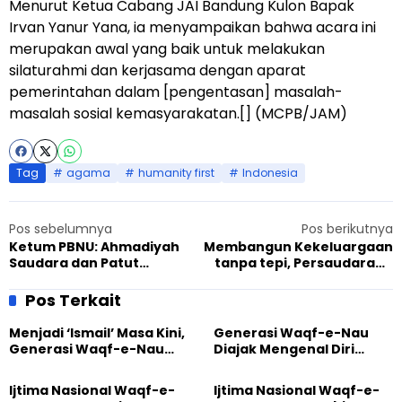
Menurut Ketua Cabang JAI Bandung Kulon Bapak
Irvan Yanur Yana, ia menyampaikan bahwa acara ini
merupakan awal yang baik untuk melakukan
silaturahmi dan kerjasama dengan aparat
pemerintahan dalam [pengentasan] masalah-
masalah sosial kemasyarakatan.[] (MCPB/JAM)
Tag
agama
humanity first
Indonesia
Pos sebelumnya
Pos berikutnya
Ketum PBNU: Ahmadiyah
Membangun Kekeluargaan
Saudara dan Patut
tanpa tepi, Persaudaraan
Dihormati
tanpa batas
Pos Terkait
Menjadi ‘Ismail’ Masa Kini,
Generasi Waqf-e-Nau
Generasi Waqf-e-Nau
Diajak Mengenal Diri
Diajak Hidup untuk
Sebelum Mengubah
Pengabdian
Dunia
Ijtima Nasional Waqf-e-
Ijtima Nasional Waqf-e-