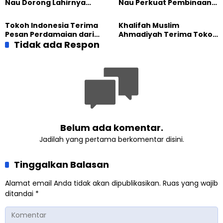
Nau Dorong Lahirnya
Nau Perkuat Pembinaan
Generasi Pengkhidmat
Calon Pemimpin Jemaat
yang Militan
Masa Depan
Tokoh Indonesia Terima
Khalifah Muslim
Pesan Perdamaian dari
Ahmadiyah Terima Tokoh
Khalifah Muslim
Tidak ada Respon
Indonesia dalam Audiensi
Ahmadiyah
Khusus di Islamabad
Belum ada komentar.
Jadilah yang pertama berkomentar disini.
Tinggalkan Balasan
Alamat email Anda tidak akan dipublikasikan.
Ruas yang wajib
ditandai
*