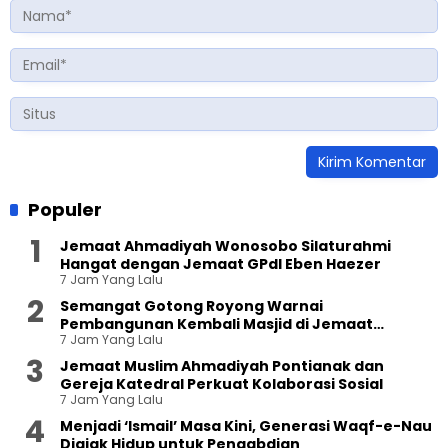
Populer
Jemaat Ahmadiyah Wonosobo Silaturahmi
Hangat dengan Jemaat GPdI Eben Haezer
7 Jam Yang Lalu
Semangat Gotong Royong Warnai
Pembangunan Kembali Masjid di Jemaat
7 Jam Yang Lalu
Ahmadiyah Sukapura
Jemaat Muslim Ahmadiyah Pontianak dan
Gereja Katedral Perkuat Kolaborasi Sosial
7 Jam Yang Lalu
Menjadi ‘Ismail’ Masa Kini, Generasi Waqf-e-Nau
Diajak Hidup untuk Pengabdian