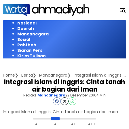
Langsung
ke
konten
Nasional
Daerah
Mancanegara
Sosial
Rabthah
Siaran Pers
Kirim Tulisan
Home
Berita
Mancanegara
Integrasi Islam di Inggris: Cinta tanah air bagian dari Iman
Integrasi Islam di Inggris: Cinta tanah
air bagian dari Iman
Redaksi
Mancanegara
22 Desember 2016
4 Min
Integrasi Islam di Inggris: Cinta tanah air bagian dari Iman
A-
A
A+
A++