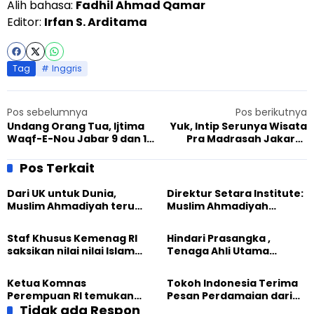
Alih bahasa:
Fadhil Ahmad Qamar
Editor:
Irfan S. Arditama
Tag
Inggris
Pos sebelumnya
Pos berikutnya
Undang Orang Tua, Ijtima
Yuk, Intip Serunya Wisata
Waqf-E-Nou Jabar 9 dan 10
Pra Madrasah Jakarta
Sukses Digelar
Barat ke Kebun Binatang
Ragunan
Pos Terkait
Dari UK untuk Dunia,
Direktur Setara Institute:
Muslim Ahmadiyah terus
Muslim Ahmadiyah
perkuat Persaudaraan
membangun Perdamaian
Kemanusiaan Global
Dunia dari “Infrastruktur
Staf Khusus Kemenag RI
Hindari Prasangka ,
Kemanusiaan”
saksikan nilai nilai Islam
Tenaga Ahli Utama
dalam Jalsah Salanah
Kantor Staf Presiden cek
Internasional Muslim
fakta langsung
Ketua Komnas
Tokoh Indonesia Terima
Ahmadiyah UK 2026
kehidupan Muslim
Perempuan RI temukan
Pesan Perdamaian dari
Ahmadiyah di Inggris
optimisme
Tidak ada Respon
Khalifah Muslim