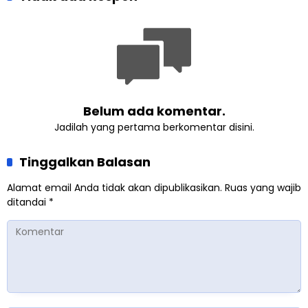
Pemberdayaan
Ahmadiyah
Perempuan dari Sebuah
Pertemuan Umat Islam di
Inggris
Belum ada komentar.
Jadilah yang pertama berkomentar disini.
Tinggalkan Balasan
Alamat email Anda tidak akan dipublikasikan.
Ruas yang wajib
ditandai
*