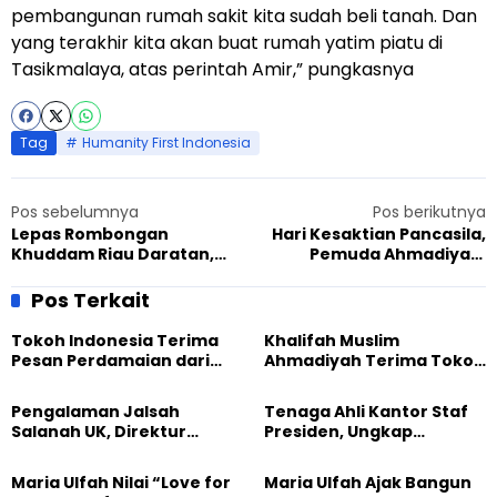
pembangunan rumah sakit kita sudah beli tanah. Dan
yang terakhir kita akan buat rumah yatim piatu di
Tasikmalaya, atas perintah Amir,” pungkasnya
Tag
Humanity First Indonesia
Pos sebelumnya
Pos berikutnya
Lepas Rombongan
Hari Kesaktian Pancasila,
Khuddam Riau Daratan,
Pemuda Ahmadiyah:
Sadr MKAI: Mudah-
Amalkan Ideologi Kita
mudahan Diberikan
Pos Terkait
Kesehatan dan Kelancaran
Tokoh Indonesia Terima
Khalifah Muslim
Pesan Perdamaian dari
Ahmadiyah Terima Tokoh
Khalifah Muslim
Indonesia dalam Audiensi
Ahmadiyah
Khusus di Islamabad
Pengalaman Jalsah
Tenaga Ahli Kantor Staf
Salanah UK, Direktur
Presiden, Ungkap
SETARA Institute Soroti
Pengalaman Tak
Kekuatan Kemanusiaan
Tergantikan di Jalsah
Maria Ulfah Nilai “Love for
Maria Ulfah Ajak Bangun
Salanah Internasional