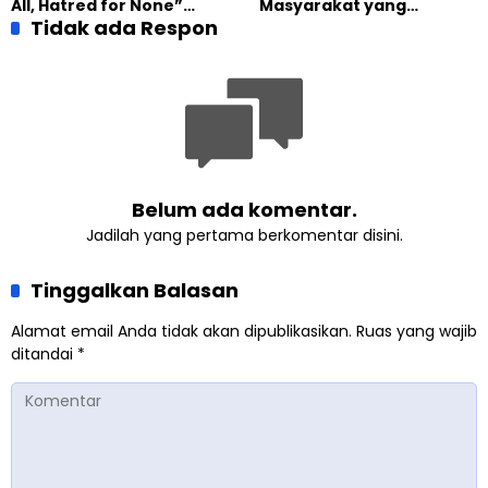
All, Hatred for None”
Masyarakat yang
Ahmadiyah UK
Semakin Relevan di
Tidak ada Respon
Melindungi Anak dan
Tengah Dunia yang
Menghormati Perbedaan
Terbelah
Belum ada komentar.
Jadilah yang pertama berkomentar disini.
Tinggalkan Balasan
Alamat email Anda tidak akan dipublikasikan.
Ruas yang wajib
ditandai
*