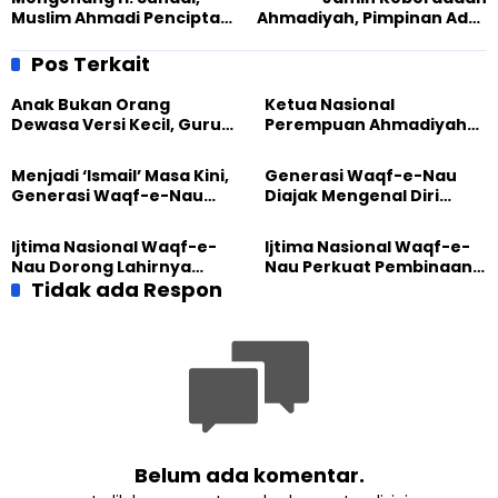
Muslim Ahmadi Pencipta
Ahmadiyah, Pimpinan Adat
Hymne UIN dan UII
Papua Ingatkan Semua
Pihak Untuk Patuhi
Pos Terkait
Keputusan
Anak Bukan Orang
Ketua Nasional
Dewasa Versi Kecil, Guru
Perempuan Ahmadiyah
Besar UT Kenalkan Model
Indonesia Raih Gelar Guru
Pendidikan BERLIAN
Besar Universitas
Menjadi ‘Ismail’ Masa Kini,
Generasi Waqf-e-Nau
Terbuka
Generasi Waqf-e-Nau
Diajak Mengenal Diri
Diajak Hidup untuk
Sebelum Mengubah
Pengabdian
Dunia
Ijtima Nasional Waqf-e-
Ijtima Nasional Waqf-e-
Nau Dorong Lahirnya
Nau Perkuat Pembinaan
Generasi Pengkhidmat
Tidak ada Respon
Calon Pemimpin Jemaat
yang Militan
Masa Depan
Belum ada komentar.