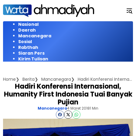
Langsung
ke
konten
Nasional
Daerah
Mancanegara
Sosial
Rabthah
Siaran Pers
Kirim Tulisan
Home
Berita
Mancanegara
Hadiri Konferensi Internasional, Humanity First Indonesia Tuai Banyak Pujian
Hadiri Konferensi Internasional,
Humanity First Indonesia Tuai Banyak
Pujian
Mancanegara
4 Maret 2018
1 Min