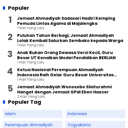
Populer
Jemaat Ahmadiyah Sadasari Hadiri Kemping
Pemuda Lintas Agama di Majalengka
1 Hari Yang Lalu
Puluhan Tahun Berbagi, Jemaat Ahmadiyah
Lolak Kembali Salurkan Sembako kepada Warga
1 Hari Yang Lalu
Anak Bukan Orang Dewasa Versi Kecil, Guru
Besar UT Kenalkan Model Pendidikan BERLIAN
1 Hari Yang Lalu
Ketua Nasional Perempuan Ahmadiyah
Indonesia Raih Gelar Guru Besar Universitas
1 Hari Yang Lalu
Terbuka
Jemaat Ahmadiyah Wonosobo Silaturahmi
Hangat dengan Jemaat GPdI Eben Haezer
2 Hari Yang Lalu
Populer Tag
islam
Indonesia
Perempuan Ahmadiyah
Yogyakarta