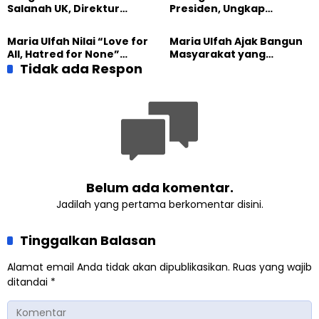
Salanah UK, Direktur
Presiden, Ungkap
SETARA Institute Soroti
Pengalaman Tak
Kekuatan Kemanusiaan
Tergantikan di Jalsah
Maria Ulfah Nilai “Love for
Maria Ulfah Ajak Bangun
Salanah Internasional
All, Hatred for None”
Masyarakat yang
Ahmadiyah UK
Semakin Relevan di
Tidak ada Respon
Melindungi Anak dan
Tengah Dunia yang
Menghormati Perbedaan
Terbelah
Belum ada komentar.
Jadilah yang pertama berkomentar disini.
Tinggalkan Balasan
Alamat email Anda tidak akan dipublikasikan.
Ruas yang wajib
ditandai
*