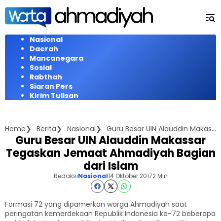
Langsung
ke
konten
Nasional
Daerah
Mancanegara
Sosial
Rabthah
Siaran Pers
Kirim Tulisan
Home
Berita
Nasional
Guru Besar UIN Alauddin Makassar Tegaskan Jemaat Ahmadiyah Bagian dari Islam
Guru Besar UIN Alauddin Makassar
Tegaskan Jemaat Ahmadiyah Bagian
dari Islam
Redaksi
Nasional
14 Oktober 2017
2 Min
Formasi 72 yang dipamerkan warga Ahmadiyah saat
peringatan kemerdekaan Republik Indonesia ke-72 beberapa