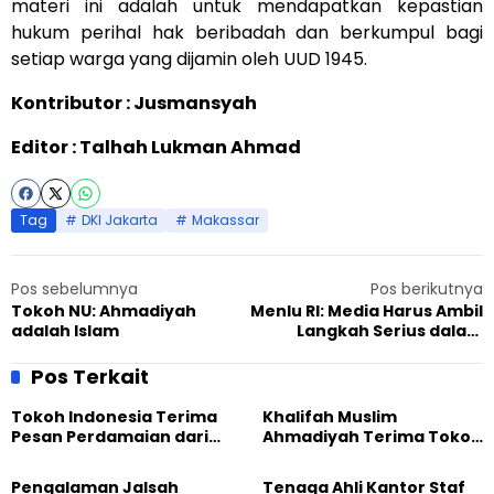
materi ini adalah untuk mendapatkan kepastian
hukum perihal hak beribadah dan berkumpul bagi
setiap warga yang dijamin oleh UUD 1945.
Kontributor : Jusmansyah
Editor : Talhah Lukman Ahmad
Tag
DKI Jakarta
Makassar
Pos sebelumnya
Pos berikutnya
Tokoh NU: Ahmadiyah
Menlu RI: Media Harus Ambil
adalah Islam
Langkah Serius dalam
Pewartaan Keagamaan
Pos Terkait
Tokoh Indonesia Terima
Khalifah Muslim
Pesan Perdamaian dari
Ahmadiyah Terima Tokoh
Khalifah Muslim
Indonesia dalam Audiensi
Ahmadiyah
Khusus di Islamabad
Pengalaman Jalsah
Tenaga Ahli Kantor Staf