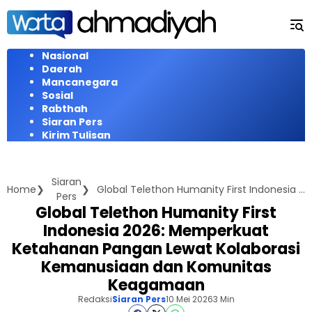
Langsung
ke
konten
Nasional
Daerah
Mancanegara
Sosial
Rabthah
Siaran Pers
Kirim Tulisan
Siaran
Home
Global Telethon Humanity First Indonesia 2026: Memperkuat Ketahanan Pangan Lewat Kolaborasi Kemanusiaan dan Komunitas Keagamaan
Pers
Global Telethon Humanity First
Indonesia 2026: Memperkuat
Ketahanan Pangan Lewat Kolaborasi
Kemanusiaan dan Komunitas
Keagamaan
Redaksi
Siaran Pers
10 Mei 2026
3 Min