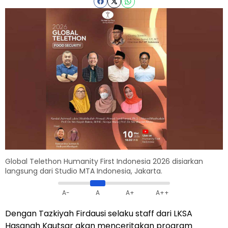
Global Telethon Humanity First Indonesia 2026 disiarkan
langsung dari Studio MTA Indonesia, Jakarta.
A-
A
A+
A++
Dengan Tazkiyah Firdausi selaku staff dari LKSA
Hasanah Kautsar akan menceritakan program