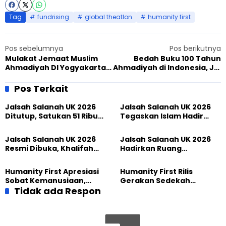
Tag
fundrising
global theatlon
humanity first
Pos sebelumnya
Pos berikutnya
Mulakat Jemaat Muslim
Bedah Buku 100 Tahun
Ahmadiyah DI Yogyakarta
Ahmadiyah di Indonesia, JAI
dengan Amir Nasional,
Yogyakarta Berkontribusi
Tekankan Tarbiyat
Sukseskan Acara
Pos Terkait
Keluarga
Jalsah Salanah UK 2026
Jalsah Salanah UK 2026
Ditutup, Satukan 51 Ribu
Tegaskan Islam Hadir
Peserta dari 117 Negara
Melalui Ketakwaan,
Perdamaian, dan
Jalsah Salanah UK 2026
Jalsah Salanah UK 2026
Pengabdian
Resmi Dibuka, Khalifah
Hadirkan Ruang
Muslim Ahmadiyah
Persaudaraan Global,
Wujudkan Iman dalam
Tokoh Indonesia Turut
Humanity First Apresiasi
Humanity First Rilis
Perubahan Nyata
Ambil Bagian
Sobat Kemanusiaan,
Gerakan Sedekah
Sedekah yang
Tidak ada Respon
Kemanusiaan Berkat,
Menghadirkan Harapan
Hadirkan Harapan Melalui
bagi Sesama
Setiap Kebaikan