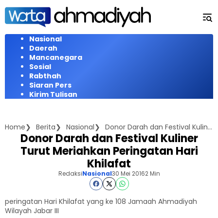
Langsung
ke
konten
Nasional
Daerah
Mancanegara
Sosial
Rabthah
Siaran Pers
Kirim Tulisan
Home
Berita
Nasional
Donor Darah dan Festival Kuliner Turut Meriahkan Peringatan Hari Khilafat
Donor Darah dan Festival Kuliner
Turut Meriahkan Peringatan Hari
Khilafat
Redaksi
Nasional
30 Mei 2016
2 Min
peringatan Hari Khilafat yang ke 108 Jamaah Ahmadiyah
Wilayah Jabar III