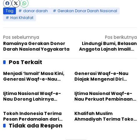
Tag
donor darah
Gerakan Donor Darah Nasional
Hari Khilafat
Pos sebelumnya
Pos berikutnya
Ramainya Gerakan Donor
Lindungi Bumi, Belasan
Darah Nasional Yogyakarta
Anggota Lajnah Imaillah
Manislor Tanam Pohon
Langka
Pos Terkait
Menjadi ‘Ismail’ Masa Kini,
Generasi Waqf-e-Nau
Generasi Waqf-e-Nau
Diajak Mengenal Diri
Diajak Hidup untuk
Sebelum Mengubah
Pengabdian
Dunia
Ijtima Nasional Waqf-e-
Ijtima Nasional Waqf-e-
Nau Dorong Lahirnya
Nau Perkuat Pembinaan
Generasi Pengkhidmat
Calon Pemimpin Jemaat
yang Militan
Masa Depan
Tokoh Indonesia Terima
Khalifah Muslim
Pesan Perdamaian dari
Ahmadiyah Terima Tokoh
Khalifah Muslim
Tidak ada Respon
Indonesia dalam Audiensi
Ahmadiyah
Khusus di Islamabad