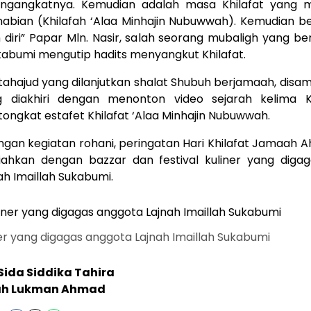
ngangkatnya. Kemudian adalah masa Khilafat yang m
enabian (Khilafah ‘Alaa Minhajin Nubuwwah). Kemudian be
diri” Papar Mln. Nasir, salah seorang mubaligh yang be
kabumi mengutip hadits menyangkut Khilafat.
 tahajud yang dilanjutkan shalat Shubuh berjamaah, disa
 diakhiri dengan menonton video sejarah kelima K
ongkat estafet Khilafat ‘Alaa Minhajin Nubuwwah.
dengan kegiatan rohani, peringatan Hari Khilafat Jamaah
riahkan dengan bazzar dan festival kuliner yang diga
h Imaillah Sukabumi.
ner yang digagas anggota Lajnah Imaillah Sukabumi
Sida Siddika Tahira
ah Lukman Ahmad