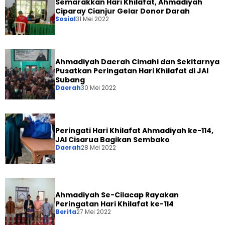
Semarakkan Hari Khilafat, Ahmadiyah
Ciparay Cianjur Gelar Donor Darah
Sosial
31 Mei 2022
Ahmadiyah Daerah Cimahi dan Sekitarnya
Pusatkan Peringatan Hari Khilafat di JAI
Subang
Daerah
30 Mei 2022
Peringati Hari Khilafat Ahmadiyah ke-114,
JAI Cisarua Bagikan Sembako
Daerah
28 Mei 2022
Ahmadiyah Se-Cilacap Rayakan
Peringatan Hari Khilafat ke-114
Berita
27 Mei 2022