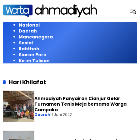
Langsung
ke
konten
Nasional
Daerah
Mancanegara
Sosial
Rabthah
Siaran Pers
Kirim Tulisan
Hari Khilafat
Ahmadiyah Panyairan Cianjur Gelar
Turnamen Tenis Meja bersama Warga
Campaka
Daerah
11 Juni 2022