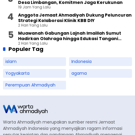
Desa Limbangan, Komitmen Jaga Kerukunan
19 Jam Yang Lalu
Anggota Jemaat Ahmadiyah Dukung Peluncuran
Strategi Kolaborasi Klinik KBB DIY
2 Hari Yang Lalu
Muawanah Gabungan Lajnah Imaillah Sumut
Hadirkan Olahraga hingga Edukasi Tangani
2 Hari Yang Lalu
Sampah
Populer Tag
islam
Indonesia
Yogyakarta
agama
Perempuan Ahmadiyah
Warta Ahmadiyah merupakan sumber resmi Jemaat
Ahmadiyah Indonesia yang menyajikan ragam informasi
seputar kegiatan dan pandangan Ahmadiyah mengenai