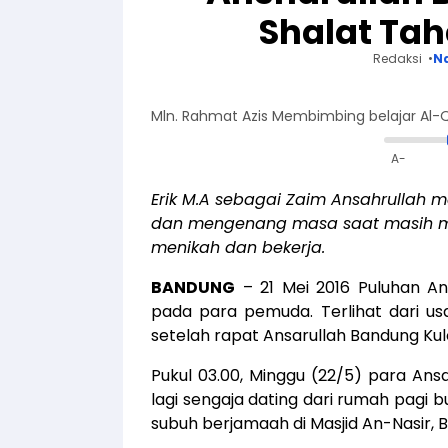
Shalat Ta
Redaksi
Na
Mln. Rahmat Azis Membimbing belajar Al-
A-
Erik M.A sebagai Zaim Ansahrullah 
dan mengenang masa saat masih m
menikah dan bekerja.
BANDUNG
– 21 Mei 2016 Puluhan An
pada para pemuda. Terlihat dari u
setelah rapat Ansarullah Bandung Kulo
Pukul 03.00, Minggu (22/5) para An
lagi sengaja dating dari rumah pagi
subuh berjamaah di Masjid An-Nasir, 