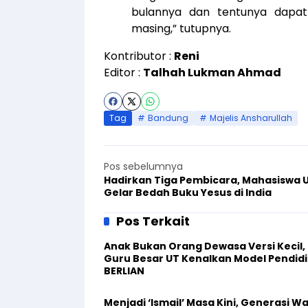
bulannya dan tentunya dapat 
masing,” tutupnya.
Kontributor :
Reni
Editor :
Talhah Lukman Ahmad
Tag
Bandung
Majelis Ansharullah
Pos sebelumnya
Hadirkan Tiga Pembicara, Mahasiswa 
Gelar Bedah Buku Yesus di India
Pos Terkait
Anak Bukan Orang Dewasa Versi Kecil,
Guru Besar UT Kenalkan Model Pendid
BERLIAN
Menjadi ‘Ismail’ Masa Kini, Generasi W