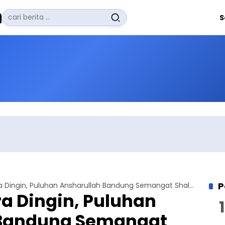
Pencarian
S
untuk:
#
Zuhairi Misrawi
#
Zoom
#
Zero Waste
#
Zaki Firdaus
#
Zafrullah Ahmad Pontoh
No Recent Searches Yet.
P
Diterpa Udara Dingin, Puluhan Ansharullah Bandung Semangat Shalat Tahajud Berjamaah
a Dingin, Puluhan
 Bandung Semangat