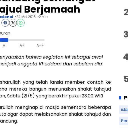
hajud Berjamaah
sional
24 Mei 2016
2 Min
Quran
A
A+
A++
menyatakan bahwa kegiatan ini sebagai awal
enjadi anggota Khuddam dan sebelum dia
sharullah yang telah lansia member contoh ke
saha mereka bangun menunaikan shalat tahajud
n, Sabtu (21/5) yang berakhir pukul 23.00 WIB
P
sarullah menginap di masjid sementara beberapa
isl
 buta agar dapat melaksanakan shalat tahajud dan
Bandung.
Pe