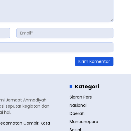
Kategori
Siaran Pers
smi Jemaat Ahmadiyah
Nasional
si seputar kegiatan dan
 hal.
Daerah
Mancanegara
a, Kecamatan Gambir, Kota
Sosial