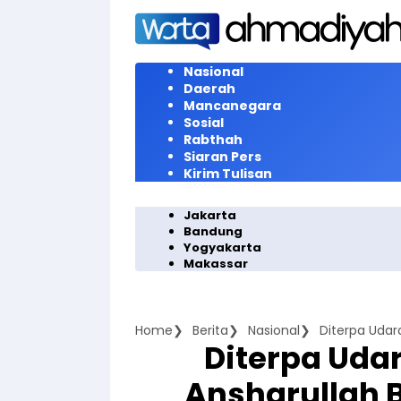
Langsung
ke
konten
Nasional
Daerah
Mancanegara
Sosial
Rabthah
Siaran Pers
Kirim Tulisan
Jakarta
Bandung
Yogyakarta
Makassar
Home
Berita
Nasional
Diterpa Udar
Ansharullah