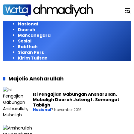
Langsung
ke
konten
Nasional
Daerah
Mancanegara
Sosial
Rabthah
Siaran Pers
Kirim Tulisan
Majelis Ansharullah
Isi Pengajian Gabungan Ansharullah,
Mubaligh Daerah Jateng I : Semangat
Tabligh
Nasional
7 November 2016