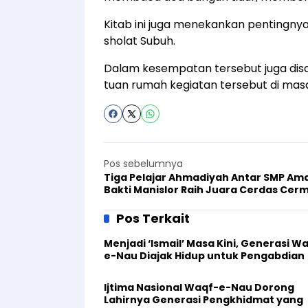
Kitab ini juga menekankan pentingny
sholat Subuh.
Dalam kesempatan tersebut juga di
tuan rumah kegiatan tersebut di mas
Pos sebelumnya
Tiga Pelajar Ahmadiyah Antar SMP Ama
Bakti Manislor Raih Juara Cerdas Cer
Tingkat Kabupaten
Pos Terkait
Menjadi ‘Ismail’ Masa Kini, Generasi W
e-Nau Diajak Hidup untuk Pengabdian
Ijtima Nasional Waqf-e-Nau Dorong
Lahirnya Generasi Pengkhidmat yang