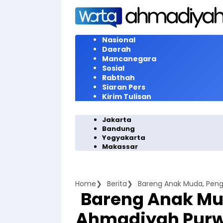
Langsung
ke
konten
Nasional
Daerah
Mancanegara
Sosial
Rabthah
Siaran Pers
Kirim Tulisan
Jakarta
Bandung
Yogyakarta
Makassar
Home
Berita
Bareng Anak Mu
Ahmadiyah Purwo