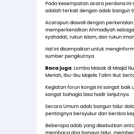
Pada kesempatan acara perdana ini sa
adalah terkait dengan adab bangun tid
Acarapun diawali dengan perkenalan
memperkenalkan Ahmadiyah sebagai b
syahadat, rukun Islam, dan rukun im
Hal ini disampaikan untuk menginfor
sumber pengikutnya.
Baca juga
:
Lomba Masak di Masjid Nu
Meriah, Ibu-Ibu Majelis Talim Ikut Sert
Kegiatan forun kongsi ini sangat ba
sangat bahagia bisa hadir lanjutnya.
Secara Umum adab bangun tidur dal
pentingnya bersyukur dan berdoa kep
Beberapa adab yang disebutkan anta
membaca doa bangun tidur, members