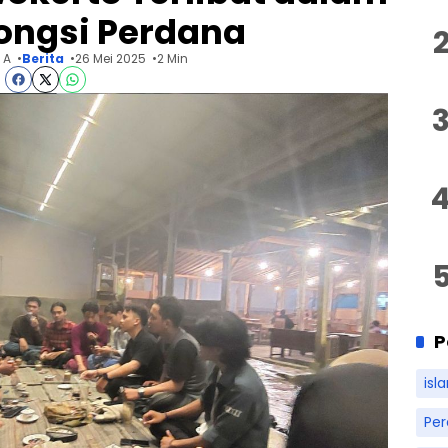
ongsi Perdana
 A
Berita
26 Mei 2025
2 Min
P
isl
Pe