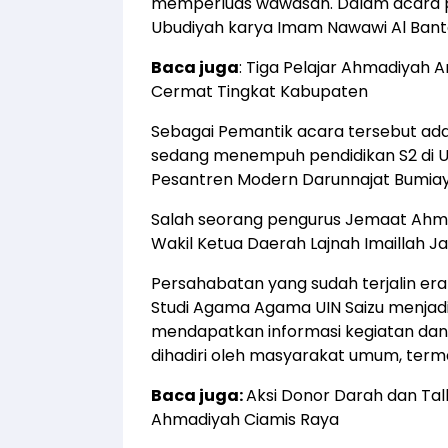
memperluas wawasan. Dalam acara per
Ubudiyah karya Imam Nawawi Al Bant
Baca juga
:
Tiga Pelajar Ahmadiyah A
Cermat Tingkat Kabupaten
Sebagai Pemantik acara tersebut adal
sedang menempuh pendidikan S2 di U
Pesantren Modern Darunnajat Bumiay
Salah seorang pengurus Jemaat Ahm
Wakil Ketua Daerah Lajnah Imaillah Ja
Persahabatan yang sudah terjalin e
Studi Agama Agama UIN Saizu menjad
mendapatkan informasi kegiatan dan 
dihadiri oleh masyarakat umum, terma
Baca juga:
Aksi Donor Darah dan Tal
Ahmadiyah Ciamis Raya