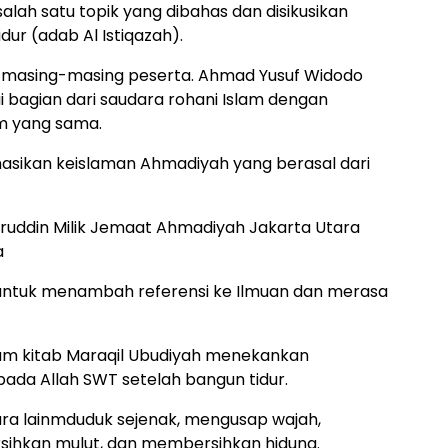
lah satu topik yang dibahas dan disikusikan
ur (adab Al Istiqazah).
 masing-masing peserta. Ahmad Yusuf Widodo
agian dari saudara rohani Islam dengan
am yang sama.
masikan keislaman Ahmadiyah yang berasal dari
ruddin Milik Jemaat Ahmadiyah Jakarta Utara
a
ik untuk menambah referensi ke Ilmuan dan merasa
am kitab Maraqil Ubudiyah menekankan
ada Allah SWT setelah bangun tidur.
ra lainmduduk sejenak, mengusap wajah,
ihkan mulut, dan membersihkan hidung.