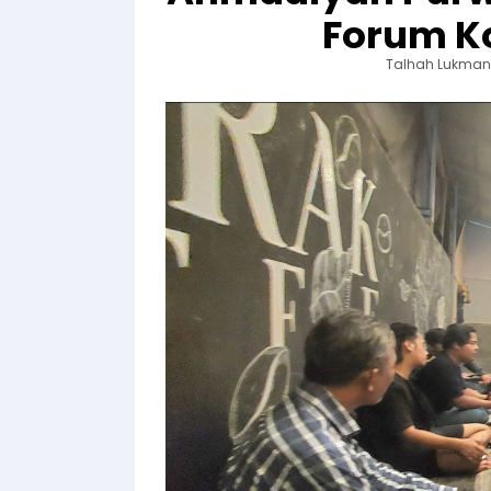
Forum K
Talhah Lukman