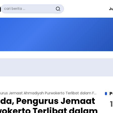
Pencarian
J
untuk:
#
Zuhairi Misrawi
#
Zoom
#
Zero Waste
#
Zaki Firdaus
#
Zafrullah Ahmad Pontoh
No Recent Searches Yet.
P
Bareng Anak Muda, Pengurus Jemaat Ahmadiyah Purwokerto Terlibat dalam Forum Kongsi Perdana
da, Pengurus Jemaat
kerto Terlibat dalam