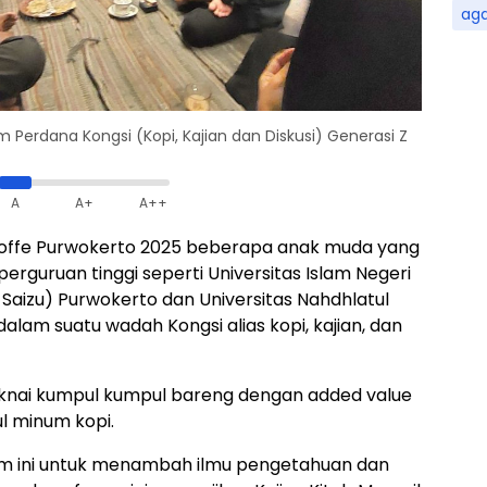
ag
Perdana Kongsi (Kopi, Kajian dan Diskusi) Generasi Z
A
A+
A++
offe Purwokerto 2025 beberapa anak muda yang
rguruan tinggi seperti Universitas Islam Negeri
UIN Saizu) Purwokerto dan Universitas Nahdhlatul
am suatu wadah Kongsi alias kopi, kajian, dan
aknai kumpul kumpul bareng dengan added value
l minum kopi.
orum ini untuk menambah ilmu pengetahuan dan