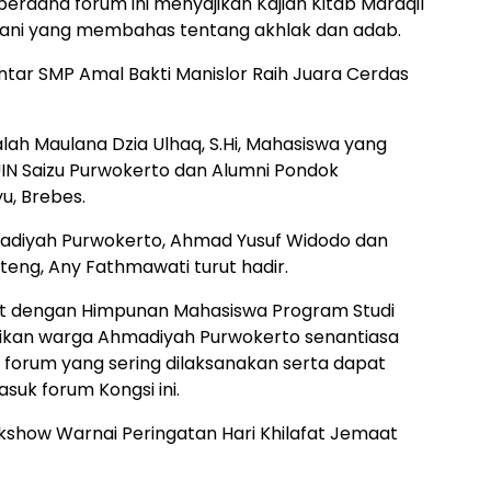
dana forum ini menyajikan Kajian Kitab Maraqil
ani yang membahas tentang akhlak dan adab.
ntar SMP Amal Bakti Manislor Raih Juara Cerdas
ah Maulana Dzia Ulhaq, S.Hi, Mahasiswa yang
IN Saizu Purwokerto dan Alumni Pondok
u, Brebes.
adiyah Purwokerto, Ahmad Yusuf Widodo dan
teng, Any Fathmawati turut hadir.
rat dengan Himpunan Mahasiswa Program Studi
ikan warga Ahmadiyah Purwokerto senantiasa
forum yang sering dilaksanakan serta dapat
suk forum Kongsi ini.
kshow Warnai Peringatan Hari Khilafat Jemaat