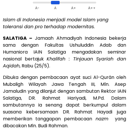
A-
A
A+
A++
Islam di Indonesia menjadi model Islam yang
toleransi dan pro terhadap modernitas.
SALATIGA –
Jamaah Ahmadiyah Indonesia bekerja
sama dengan Fakultas Ushuluddin Adab dan
Humaniora IAIN Salatiga mengadakan seminar
nasional bertajuk
Khalifah : Tinjauan Syariah dan
Aqidah
, Rabu (25/5).
Dibuka dengan pembacaan ayat suci Al-Qurán oleh
Mubaligh Wilayah Jawa Tengah III, Mln. Asep
Jamaludin yang dilanjut dengan sambutan Rektor IAIN
Salatiga, DR. Rahmat Hariyadi, M.Pd. Dalam
sambutannya ia senang dapat berkumpul dalam
suasana kebersamaan DR. Rahmat Hayadi juga
memberikan tanggapan pembacaan
nazm
yang
dibacakan Mln. Budi Rahman.