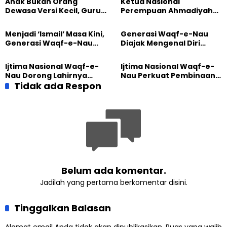
Anak Bukan Orang
Ketua Nasional
Dewasa Versi Kecil, Guru
Perempuan Ahmadiyah
Besar UT Kenalkan Model
Indonesia Raih Gelar Guru
Pendidikan BERLIAN
Besar Universitas
Menjadi ‘Ismail’ Masa Kini,
Generasi Waqf-e-Nau
Terbuka
Generasi Waqf-e-Nau
Diajak Mengenal Diri
Diajak Hidup untuk
Sebelum Mengubah
Pengabdian
Dunia
Ijtima Nasional Waqf-e-
Ijtima Nasional Waqf-e-
Nau Dorong Lahirnya
Nau Perkuat Pembinaan
Generasi Pengkhidmat
Tidak ada Respon
Calon Pemimpin Jemaat
yang Militan
Masa Depan
Belum ada komentar.
Jadilah yang pertama berkomentar disini.
Tinggalkan Balasan