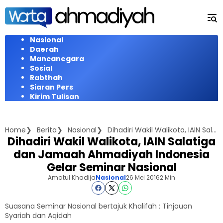
Langsung
ke
konten
Nasional
Daerah
Mancanegara
Sosial
Rabthah
Siaran Pers
Kirim Tulisan
Home
Berita
Nasional
Dihadiri Wakil Walikota, IAIN Salatiga dan Jamaah Ahmadiyah Indonesia Gelar Seminar Nasional
Dihadiri Wakil Walikota, IAIN Salatiga
dan Jamaah Ahmadiyah Indonesia
Gelar Seminar Nasional
Amatul Khadija
Nasional
26 Mei 2016
2 Min
Suasana Seminar Nasional bertajuk Khalifah : Tinjauan
Syariah dan Aqidah