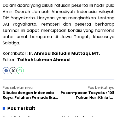
Dalam acara yang diikuti ratusan peserta ini hadir pula
Amir Daerah Jamaah Ahmadiyah Indonesia wilayah
DIY Yogyakarta, Haryana yang mengisahkan tentang
JAI Yogyakarta. Pemateri dan peserta berharap
seminar ini dapat menciptaan kondisi yang harmonis
antar umat beragama di Jawa Tengah, khususnya
Salatiga.
Kontributor :
Ir. Ahmad Saifudin Muttaqi, MT.
Editor :
Talhah Lukman Ahmad
Pos sebelumnya
Pos berikutnya
Dibuka dengan Indonesia
Pesan-pesan Tasyakur 108
Raya, Puluhan Pemuda Ikuti
Tahun Hari Khilafat
Youth Interfaith Camp 2016
Ahmadiyah Oleh Amir
Nasional JAI
Pos Terkait