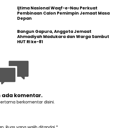
Ijtima Nasional Waqf-e-Nau Perkuat
Pembinaan Calon Pemimpin Jemaat Masa
Depan
Bangun Gapura, Anggota Jemaat
Ahmadiyah Madukara dan Warga Sambut
HUT RI ke-81
 ada komentar.
pertama berkomentar disini.
an.
Ruas yang wajib ditandai
*