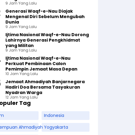
9 Jam Yang Lalu
Generasi Waqf-e-Nau Diajak
Mengenal Diri Sebelum Mengubah
Dunia
9 Jam Yang Lalu
Ijtima Nasional Waqf-e-Nau Dorong
Lahirnya Generasi Pengkhidmat
yang Militan
9 Jam Yang Lalu
Ijtima Nasional Waqf-e-Nau
Perkuat Pembinaan Calon
Pemimpin Jemaat Masa Depan
10 Jam Yang Lalu
Jemaat Ahmadiyah Banjarnegara
Hadiri Doa Bersama Tasyakuran
Nyadran Warga
12 Jam Yang Lalu
opuler Tag
am
Indonesia
rempuan Ahmadiyah
Yogyakarta