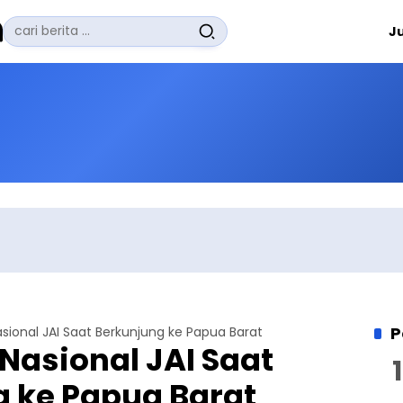
Pencarian
J
untuk:
#
Zuhairi Misrawi
#
Zoom
#
Zero Waste
#
Zaki Firdaus
#
Zafrullah Ahmad Pontoh
No Recent Searches Yet.
P
asional JAI Saat Berkunjung ke Papua Barat
 Nasional JAI Saat
 ke Papua Barat