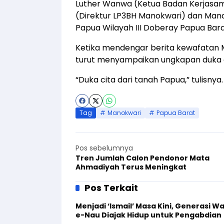
Luther Wanwa (Ketua Badan Kerjasama
(Direktur LP3BH Manokwari) dan Man
Papua Wilayah III Doberay Papua Bara
Ketika mendengar berita kewafatan M
turut menyampaikan ungkapan duka c
“Duka cita dari tanah Papua,” tulisnya.
Tag
Manokwari
Papua Barat
Pos sebelumnya
Tren Jumlah Calon Pendonor Mata
Ahmadiyah Terus Meningkat
Pos Terkait
Menjadi ‘Ismail’ Masa Kini, Generasi W
e-Nau Diajak Hidup untuk Pengabdian