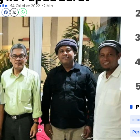
rita
14 Oktober 2022
2 Min
P
isl
Pe