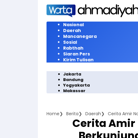
Langsung
ke
konten
Nasional
Daerah
Mancanegara
Sosial
Rabthah
Siaran Pers
Kirim Tulisan
Jakarta
Bandung
Yogyakarta
Makassar
Home
Berita
Daerah
Cerita Amir N
Cerita Amir
Berkunjung