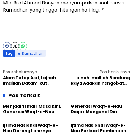
Mln. Bilal Ahmad Bonyan menyampaikan soal puasa
Ramadhan yang tinggal hitungan hari lagi. *
Tag
Ramadhan
Pos sebelumnya
Pos berikutnya
Alam Tetap Asri, Lajnah
Lajnah Imaillah Bandung
Imaillah Batam Ikut
Raya Adakan Pengobatan
Pelatihan Pemanfaatan
Gratis, Warga Sehat
Daur Ulang Plastik
Sepanjang Ramadhan
Pos Terkait
Menjadi ‘Ismail’ Masa Kini,
Generasi Waqf-e-Nau
Generasi Waqf-e-Nau
Diajak Mengenal Diri
Diajak Hidup untuk
Sebelum Mengubah
Pengabdian
Dunia
Ijtima Nasional Waqf-e-
Ijtima Nasional Waqf-e-
Nau Dorong Lahirnya
Nau Perkuat Pembinaan