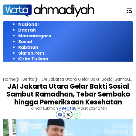
Langsung
ke
konten
Nasional
Daerah
Mancanegara
Sosial
Rabthah
Siaran Pers
Kirim Tulisan
Home
Berita
JAI Jakarta Utara Gelar Bakti Sosial Sambut Ramadhan, Tebar Sembako hingga Pemeriksaan Kesehatan
JAI Jakarta Utara Gelar Bakti Sosial
Sambut Ramadhan, Tebar Sembako
hingga Pemeriksaan Kesehatan
Talhah Lukman A
Berita
8 Maret 2024
2 Min