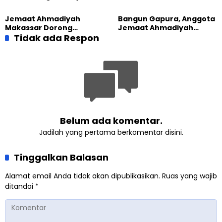
Generasi Pengkhidmat
Calon Pemimpin Jemaat
yang Militan
Masa Depan
Jemaat Ahmadiyah
Bangun Gapura, Anggota
Makassar Dorong
Jemaat Ahmadiyah
Kesadaran Lingkungan
Tidak ada Respon
Madukara dan Warga
Lewat Edukasi Ekoteologi
Sambut HUT RI ke-81
Belum ada komentar.
Jadilah yang pertama berkomentar disini.
Tinggalkan Balasan
Alamat email Anda tidak akan dipublikasikan.
Ruas yang wajib
ditandai
*