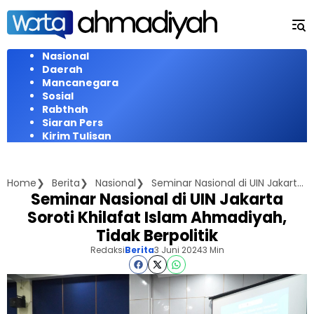
Langsung
ke
konten
Nasional
Daerah
Mancanegara
Sosial
Rabthah
Siaran Pers
Kirim Tulisan
Home
Berita
Nasional
Seminar Nasional di UIN Jakarta Soroti Khilafat Islam Ahmadiyah, Tidak Berpolitik
Seminar Nasional di UIN Jakarta
Soroti Khilafat Islam Ahmadiyah,
Tidak Berpolitik
Redaksi
Berita
3 Juni 2024
3 Min