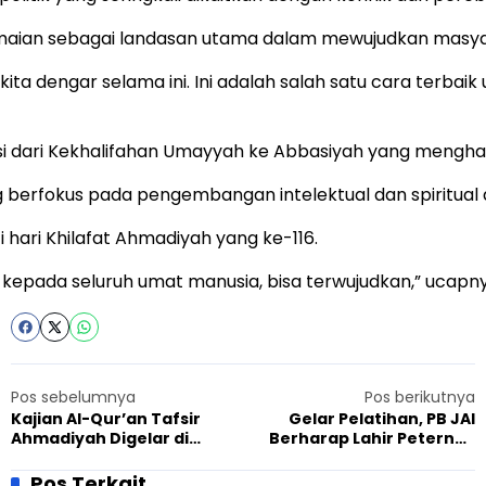
damaian sebagai landasan utama dalam mewujudkan masya
g kita dengar selama ini. Ini adalah salah satu cara terb
isi dari Kekhalifahan Umayyah ke Abbasiyah yang mengha
ang berfokus pada pengembangan intelektual dan spiritu
hari Khilafat Ahmadiyah yang ke-116.
a kepada seluruh umat manusia, bisa terwujudkan,” ucap
Pos sebelumnya
Pos berikutnya
Kajian Al-Qur’an Tafsir
Gelar Pelatihan, PB JAI
Ahmadiyah Digelar di
Berharap Lahir Peternak
Masjid Mubarak Bandung
Domba Jempolan dari
pada Hari Lahir Pancasila
Cianjur
Pos Terkait