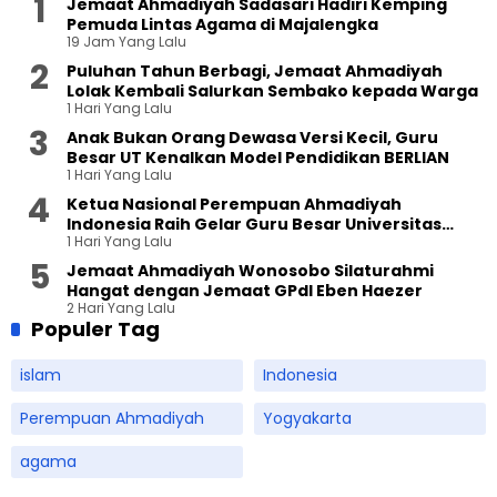
Jemaat Ahmadiyah Sadasari Hadiri Kemping
Pemuda Lintas Agama di Majalengka
19 Jam Yang Lalu
Puluhan Tahun Berbagi, Jemaat Ahmadiyah
Lolak Kembali Salurkan Sembako kepada Warga
1 Hari Yang Lalu
Anak Bukan Orang Dewasa Versi Kecil, Guru
Besar UT Kenalkan Model Pendidikan BERLIAN
1 Hari Yang Lalu
Ketua Nasional Perempuan Ahmadiyah
Indonesia Raih Gelar Guru Besar Universitas
1 Hari Yang Lalu
Terbuka
Jemaat Ahmadiyah Wonosobo Silaturahmi
Hangat dengan Jemaat GPdI Eben Haezer
2 Hari Yang Lalu
Populer Tag
islam
Indonesia
Perempuan Ahmadiyah
Yogyakarta
agama