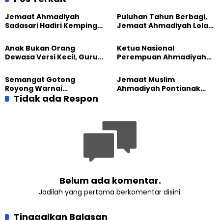
Jemaat Ahmadiyah
Puluhan Tahun Berbagi,
Sadasari Hadiri Kemping
Jemaat Ahmadiyah Lolak
Pemuda Lintas Agama di
Kembali Salurkan
Majalengka
Sembako kepada Warga
Anak Bukan Orang
Ketua Nasional
Dewasa Versi Kecil, Guru
Perempuan Ahmadiyah
Besar UT Kenalkan Model
Indonesia Raih Gelar Guru
Pendidikan BERLIAN
Besar Universitas
Semangat Gotong
Jemaat Muslim
Terbuka
Royong Warnai
Ahmadiyah Pontianak
Pembangunan Kembali
Tidak ada Respon
dan Gereja Katedral
Masjid di Jemaat
Perkuat Kolaborasi Sosial
Ahmadiyah Sukapura
Belum ada komentar.
Jadilah yang pertama berkomentar disini.
Tinggalkan Balasan