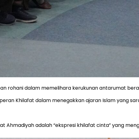
an rohani dalam memelihara kerukunan antarumat berag
ran Khilafat dalam menegakkan ajaran Islam yang sarat 
t Ahmadiyah adalah “ekspresi khilafat cinta” yang menge