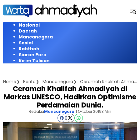
Langsung
ke
konten
Nasional
Daerah
Mancanegara
Sosial
Rabthah
Siaran Pers
Kirim Tulisan
Home
Berita
Mancanegara
Ceramah Khalifah Ahmadiyah di Markas UNESCO, Hadirkan Optimisme Perdamaian Dunia.
Ceramah Khalifah Ahmadiyah di
Markas UNESCO, Hadirkan Optimisme
Perdamaian Dunia.
Redaksi
Mancanegara
11 Oktober 2019
3 Min