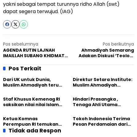
yakni sebagai tempat turunnya ridho Allah (swt)
dapat segera terwujud. (IAG)
Pos sebelumnya
Pos berikutnya
AGENDA RUTIN LAJNAH
Ahmadiyah Semarang
IMAILLAH SUBANG KHIDMATI
Adakan Diskusi ‘Teologi
BALITA
Perdamaian’
Pos Terkait
Dari UK untuk Dunia,
Direktur Setara Institute:
Muslim Ahmadiyah terus
Muslim Ahmadiyah
perkuat Persaudaraan
membangun Perdamaian
Kemanusiaan Global
Dunia dari “Infrastruktur
Staf Khusus Kemenag RI
Hindari Prasangka ,
Kemanusiaan”
saksikan nilai nilai Islam
Tenaga Ahli Utama
dalam Jalsah Salanah
Kantor Staf Presiden cek
Internasional Muslim
fakta langsung
Ketua Komnas
Tokoh Indonesia Terima
Ahmadiyah UK 2026
kehidupan Muslim
Perempuan RI temukan
Pesan Perdamaian dari
Ahmadiyah di Inggris
optimisme
Tidak ada Respon
Khalifah Muslim
Pemberdayaan
Ahmadiyah