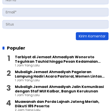
Populer
Tarbiyat di Jemaat Ahmadiyah Wonoroto
Teguhkan Tauhid hingga Pesan Kedamaian
1 Jam Yang Lalu
Islam
Mubaligh Jemaat Ahmadiyah Pagelaran
Lampung Hadiri Acara Pastoral, Momen Lintas
1 Jam Yang Lalu
Agama Penuh Keakraban
Mubaligh Jemaat Ahmadiyah Jalin Komunikasi
dengan Staf MUI Kalbar, Bangun Kerukunan
1 Jam Yang Lalu
Muawanah dan Porda Lajnah Jateng Meriah,
Diikuti 185 Peserta
2 Jam Yang Lalu