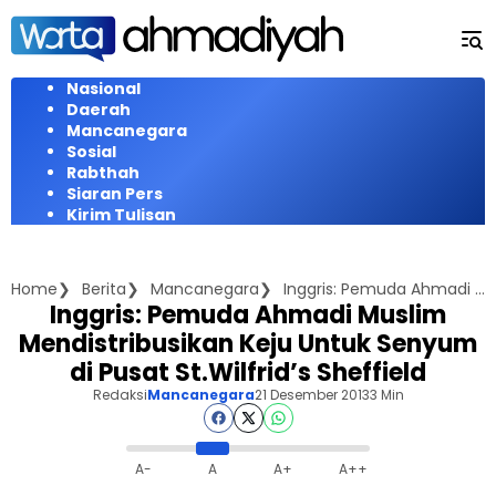
Langsung
ke
konten
Nasional
Daerah
Mancanegara
Sosial
Rabthah
Siaran Pers
Kirim Tulisan
Home
Berita
Mancanegara
Inggris: Pemuda Ahmadi Muslim Mendistribusikan Keju Untuk Senyum di Pusat St.Wilfrid's Sheffield
Inggris: Pemuda Ahmadi Muslim
Mendistribusikan Keju Untuk Senyum
di Pusat St.Wilfrid’s Sheffield
Redaksi
Mancanegara
21 Desember 2013
3 Min
A-
A
A+
A++