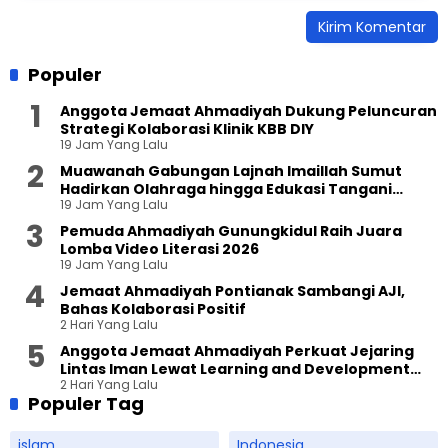
Populer
Anggota Jemaat Ahmadiyah Dukung Peluncuran
Strategi Kolaborasi Klinik KBB DIY
19 Jam Yang Lalu
Muawanah Gabungan Lajnah Imaillah Sumut
Hadirkan Olahraga hingga Edukasi Tangani
19 Jam Yang Lalu
Sampah
Pemuda Ahmadiyah Gunungkidul Raih Juara
Lomba Video Literasi 2026
19 Jam Yang Lalu
Jemaat Ahmadiyah Pontianak Sambangi AJI,
Bahas Kolaborasi Positif
2 Hari Yang Lalu
Anggota Jemaat Ahmadiyah Perkuat Jejaring
Lintas Iman Lewat Learning and Development
2 Hari Yang Lalu
Festival di Yogyakarta
Populer Tag
islam
Indonesia