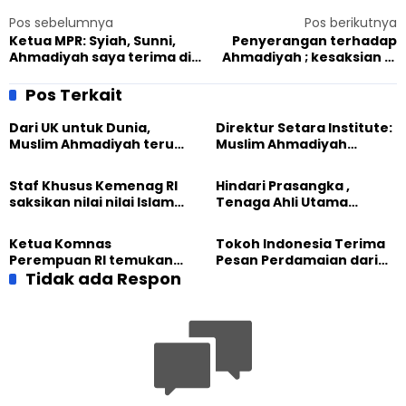
Pos sebelumnya
Pos berikutnya
Ketua MPR: Syiah, Sunni,
Penyerangan terhadap
Ahmadiyah saya terima di
Ahmadiyah ; kesaksian di
sini
PN Tasikmalaya belum
membuktikan keterlibatan
Pos Terkait
para terdakwa
Dari UK untuk Dunia,
Direktur Setara Institute:
Muslim Ahmadiyah terus
Muslim Ahmadiyah
perkuat Persaudaraan
membangun Perdamaian
Kemanusiaan Global
Dunia dari “Infrastruktur
Staf Khusus Kemenag RI
Hindari Prasangka ,
Kemanusiaan”
saksikan nilai nilai Islam
Tenaga Ahli Utama
dalam Jalsah Salanah
Kantor Staf Presiden cek
Internasional Muslim
fakta langsung
Ketua Komnas
Tokoh Indonesia Terima
Ahmadiyah UK 2026
kehidupan Muslim
Perempuan RI temukan
Pesan Perdamaian dari
Ahmadiyah di Inggris
optimisme
Tidak ada Respon
Khalifah Muslim
Pemberdayaan
Ahmadiyah
Perempuan dari Sebuah
Pertemuan Umat Islam di
Inggris