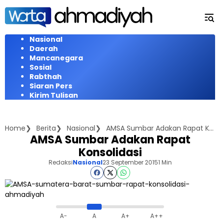
Langsung
ke
konten
Nasional
Daerah
Mancanegara
Sosial
Rabthah
Siaran Pers
Kirim Tulisan
Home
Berita
Nasional
AMSA Sumbar Adakan Rapat Konsolidasi
AMSA Sumbar Adakan Rapat
Konsolidasi
Redaksi
Nasional
23 September 2015
1 Min
A-
A
A+
A++