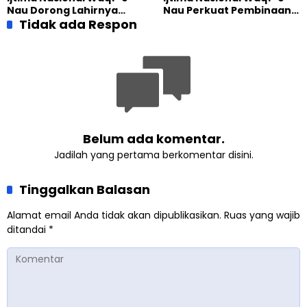
Nau Dorong Lahirnya
Nau Perkuat Pembinaan
Generasi Pengkhidmat
Tidak ada Respon
Calon Pemimpin Jemaat
yang Militan
Masa Depan
Belum ada komentar.
Jadilah yang pertama berkomentar disini.
Tinggalkan Balasan
Alamat email Anda tidak akan dipublikasikan.
Ruas yang wajib
ditandai
*