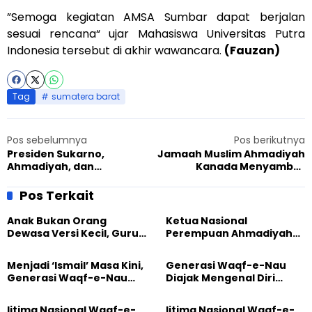
”Semoga kegiatan AMSA Sumbar dapat berjalan
sesuai rencana“ ujar Mahasiswa Universitas Putra
Indonesia tersebut di akhir wawancara.
(Fauzan)
Tag
sumatera barat
Pos sebelumnya
Pos berikutnya
Presiden Sukarno,
Jamaah Muslim Ahmadiyah
Ahmadiyah, dan
Kanada Menyambut
Toleransinya
Keputusan Pengadilan
Tinggi yang Memenangkan
Pos Terkait
Cadar Sebagai bentuk
Kebebasan Beragama
Anak Bukan Orang
Ketua Nasional
Dewasa Versi Kecil, Guru
Perempuan Ahmadiyah
Besar UT Kenalkan Model
Indonesia Raih Gelar Guru
Pendidikan BERLIAN
Besar Universitas
Menjadi ‘Ismail’ Masa Kini,
Generasi Waqf-e-Nau
Terbuka
Generasi Waqf-e-Nau
Diajak Mengenal Diri
Diajak Hidup untuk
Sebelum Mengubah
Pengabdian
Dunia
Ijtima Nasional Waqf-e-
Ijtima Nasional Waqf-e-