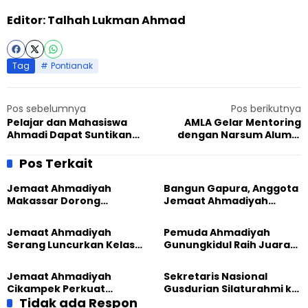
Editor: Talhah Lukman Ahmad
Tag
Pontianak
Pos sebelumnya
Pos berikutnya
Pelajar dan Mahasiswa
AMLA Gelar Mentoring
Ahmadi Dapat Suntikan
dengan Narsum Alumni
Motivasi dari Staf
UNPAD, Bahas Soal Lulusan
Kemendikbud hingga
Hukum Jadi ASN
Pos Terkait
Dosen
Jemaat Ahmadiyah
Bangun Gapura, Anggota
Makassar Dorong
Jemaat Ahmadiyah
Kesadaran Lingkungan
Madukara dan Warga
Lewat Edukasi Ekoteologi
Sambut HUT RI ke-81
Jemaat Ahmadiyah
Pemuda Ahmadiyah
Serang Luncurkan Kelas
Gunungkidul Raih Juara
Tatar, Fokus Cetak
Lomba Video Literasi 2026
Generasi Unggul
Jemaat Ahmadiyah
Sekretaris Nasional
Cikampek Perkuat
Gusdurian Silaturahmi ke
Komitmen Bangun Masjid
Tidak ada Respon
Jemaat Ahmadiyah