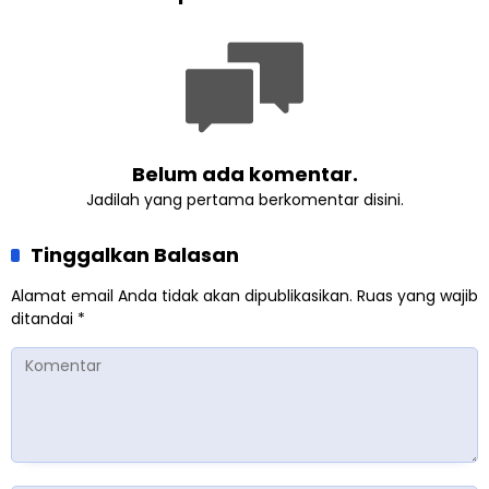
Lewat Pengajian
Singaparna, Perkuat Nilai
Gabungan
Kemanusiaan
Belum ada komentar.
Jadilah yang pertama berkomentar disini.
Tinggalkan Balasan
Alamat email Anda tidak akan dipublikasikan.
Ruas yang wajib
ditandai
*