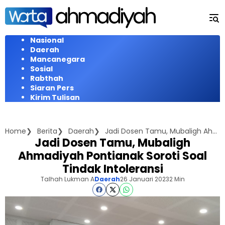
Langsung
ke
konten
Nasional
Daerah
Mancanegara
Sosial
Rabthah
Siaran Pers
Kirim Tulisan
Home
Berita
Daerah
Jadi Dosen Tamu, Mubaligh Ahmadiyah Pontianak Soroti Soal Tindak Intoleransi
Jadi Dosen Tamu, Mubaligh
Ahmadiyah Pontianak Soroti Soal
Tindak Intoleransi
Talhah Lukman A
Daerah
26 Januari 2023
2 Min