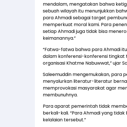
mendalam, mengatakan bahwa ketiga
sebuah wilayah itu menunjukkan bah
para Ahmadi sebagai target pembunuh
memperkuat moral kami. Para penen
setiap Ahmadi juga tidak bisa mener
keimanannya.”
“Fatwa-fatwa bahwa para Ahmadi itu
dalam konferensi-konferensi tingkat 
organisasi Khatme Nabuwwat,” ujar S
Saleemuddin mengemukakan, para pe
menyalurkan literatur-literatur ber
memprovokasi masyarakat agar mem
membunuhnya.
Para aparat pemerintah tidak member
berkali-kali. “Para Ahmadi yang tida
kelalaian tersebut.”