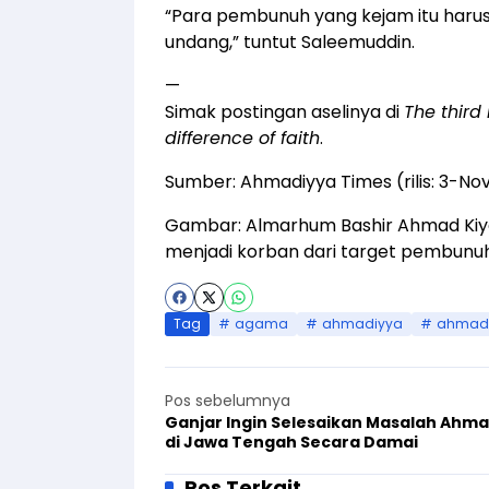
“Para pembunuh yang kejam itu haru
undang,” tuntut Saleemuddin.
—
Simak postingan aselinya di
The third
difference of faith
.
Sumber:
Ahmadiyya Times
(rilis: 3-No
Gambar: Almarhum Bashir Ahmad Kiy
menjadi korban dari target pembunuh
Tag
agama
ahmadiyya
ahmadi
Pos sebelumnya
Ganjar Ingin Selesaikan Masalah Ahm
di Jawa Tengah Secara Damai
Pos Terkait