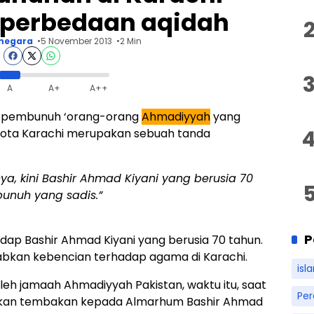
 perbedaan aqidah
negara
5 November 2013
2 Min
A
A+
A++
a pembunuh ‘orang-orang
Ahmadiyyah
yang
 kota Karachi merupakan sebuah tanda
ya, kini Bashir Ahmad Kiyani yang berusia 70
unuh yang sadis.”
P
ap Bashir Ahmad Kiyani yang berusia 70 tahun.
babkan kebencian terhadap agama di Karachi.
isl
leh jamaah Ahmadiyyah Pakistan, waktu itu, saat
Pe
skan tembakan kepada Almarhum Bashir Ahmad