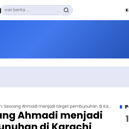
Pencarian
K
untuk:
#
Zuhairi Misrawi
#
Zoom
#
Zero Waste
#
Zaki Firdaus
#
Zafrullah Ahmad Pontoh
No Recent Searches Yet.
P
Pakistan: Seorang Ahmadi menjadi target pembunuhan di Karachi dikarenakan perbedaan aqidah
rang Ahmadi menjadi
unuhan di Karachi