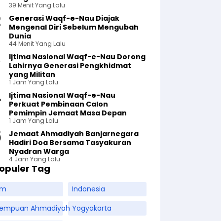
39 Menit Yang Lalu
Generasi Waqf-e-Nau Diajak
Mengenal Diri Sebelum Mengubah
Dunia
44 Menit Yang Lalu
Ijtima Nasional Waqf-e-Nau Dorong
Lahirnya Generasi Pengkhidmat
yang Militan
1 Jam Yang Lalu
Ijtima Nasional Waqf-e-Nau
Perkuat Pembinaan Calon
Pemimpin Jemaat Masa Depan
1 Jam Yang Lalu
Jemaat Ahmadiyah Banjarnegara
Hadiri Doa Bersama Tasyakuran
Nyadran Warga
4 Jam Yang Lalu
opuler Tag
am
Indonesia
rempuan Ahmadiyah
Yogyakarta