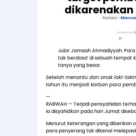
dikarenakan
Redaksi
Manca
A-
Jubir Jamaah Ahmadiyyah: Par
tak berdosa’ di sebuah tempat
tanya yang besar.
Setelah menantu dan anak laki-lakin
tahun itu menjadi korban para pemb
—
RABWAH — Terjadi pensyahidan terhad
Ia disyahidkan pada hari Jumat dise
Menurut keterangan yang diberikan o
para penyerang tak dikenal melepa