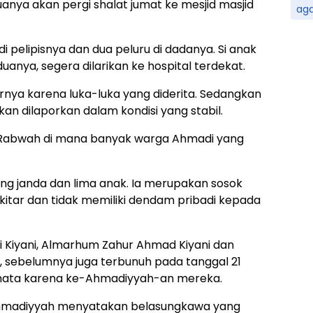
anya akan pergi shalat jumat ke mesjid masjid
ag
i pelipisnya dan dua peluru di dadanya. Si anak
uanya, segera dilarikan ke hospital terdekat.
nya karena luka-luka yang diderita. Sedangkan
an dilaporkan dalam kondisi yang stabil.
 Rabwah di mana banyak warga Ahmadi yang
g janda dan lima anak. Ia merupakan sosok
kitar dan tidak memiliki dendam pribadi kepada
i Kiyani, Almarhum Zahur Ahmad Kiyani dan
, sebelumnya juga terbunuh pada tanggal 21
mata karena ke-Ahmadiyyah-an mereka.
 Ahmadiyyah menyatakan belasungkawa yang