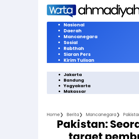
Langsung
ke
konten
Nasional
Daerah
Mancanegara
Sosial
Rabthah
Siaran Pers
Kirim Tulisan
Jakarta
Bandung
Yogyakarta
Makassar
Home
Berita
Mancanegara
Pakistan: Seo
target pemb