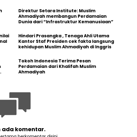
h
Direktur Setara Institute: Muslim
Ahmadiyah membangun Perdamaian
Dunia dari “Infrastruktur Kemanusiaan”
ilai
Hindari Prasangka , Tenaga Ahli Utama
nal
Kantor Staf Presiden cek fakta langsung
kehidupan Muslim Ahmadiyah di Inggris
Tokoh Indonesia Terima Pesan
n
Perdamaian dari Khalifah Muslim
Ahmadiyah
 ada komentar.
pertama berkomentar disini.