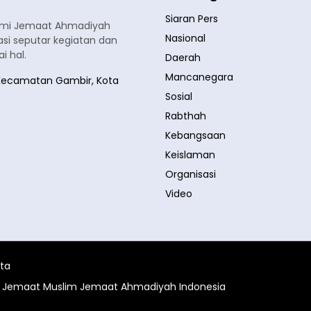
Siaran Pers
smi Jemaat Ahmadiyah
Nasional
si seputar kegiatan dan
 hal.
Daerah
Mancanegara
a, Kecamatan Gambir, Kota
Sosial
Rabthah
Kebangsaan
Keislaman
Organisasi
Video
ita
al Jemaat Muslim Jemaat Ahmadiyah Indonesia