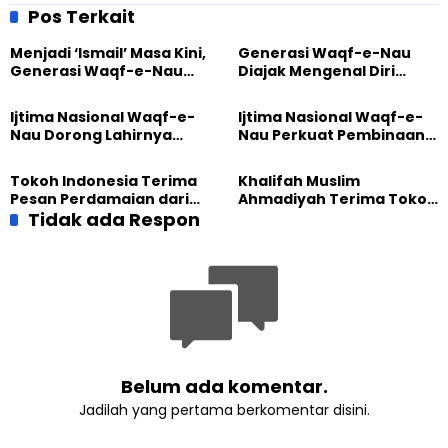
Pos Terkait
Menjadi ‘Ismail’ Masa Kini,
Generasi Waqf-e-Nau
Generasi Waqf-e-Nau
Diajak Mengenal Diri
Diajak Hidup untuk
Sebelum Mengubah
Pengabdian
Dunia
Ijtima Nasional Waqf-e-
Ijtima Nasional Waqf-e-
Nau Dorong Lahirnya
Nau Perkuat Pembinaan
Generasi Pengkhidmat
Calon Pemimpin Jemaat
yang Militan
Masa Depan
Tokoh Indonesia Terima
Khalifah Muslim
Pesan Perdamaian dari
Ahmadiyah Terima Tokoh
Khalifah Muslim
Tidak ada Respon
Indonesia dalam Audiensi
Ahmadiyah
Khusus di Islamabad
Belum ada komentar.
Jadilah yang pertama berkomentar disini.