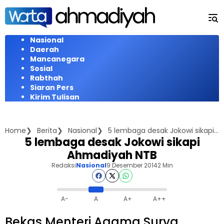
Langsung
ke
konten
Nasional
Daerah
Mancanegara
Sosial
Rabthah
Siaran Pers
Kirim Tulisan
Home
Berita
Nasional
5 lembaga desak Jokowi sikapi Ahmadiyah NTB
5 lembaga desak Jokowi sikapi
Ahmadiyah NTB
Redaksi
Nasional
9 Desember 2014
2 Min
A-
A
A+
A++
Bekas Menteri Agama Surya