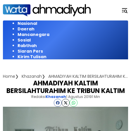
Langsung
ke
konten
Nasional
Daerah
Mancanegara
Sosial
Rabthah
Siaran Pers
Kirim Tulisan
Home
Khazanah
AHMADIYAH KALTIM BERSILAHTURAHIM KE TRIBUN KALTIM
AHMADIYAH KALTIM
BERSILAHTURAHIM KE TRIBUN KALTIM
Redaksi
Khazanah
1 Agustus 2019
1 Min