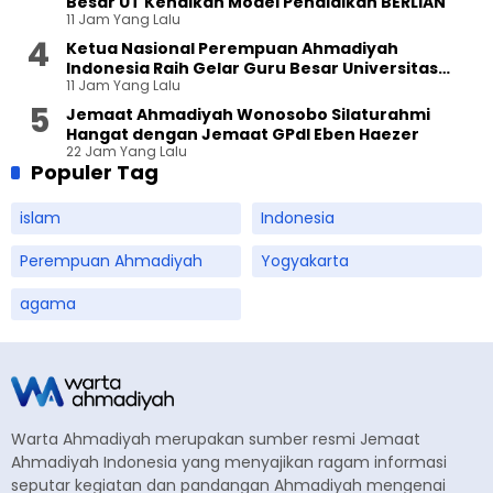
Besar UT Kenalkan Model Pendidikan BERLIAN
11 Jam Yang Lalu
Ketua Nasional Perempuan Ahmadiyah
Indonesia Raih Gelar Guru Besar Universitas
11 Jam Yang Lalu
Terbuka
Jemaat Ahmadiyah Wonosobo Silaturahmi
Hangat dengan Jemaat GPdI Eben Haezer
22 Jam Yang Lalu
Populer Tag
islam
Indonesia
Perempuan Ahmadiyah
Yogyakarta
agama
Warta Ahmadiyah merupakan sumber resmi Jemaat
Ahmadiyah Indonesia yang menyajikan ragam informasi
seputar kegiatan dan pandangan Ahmadiyah mengenai