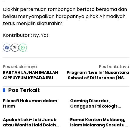
Diakhir pertemuan rombongan berfoto bersama dan
beliau menyampaikan harapannya pihak Ahmadiyah
terus menjalin silaturahim.
Kontributor : Ny. Yati
Pos sebelumnya
Pos berikutnya
RABTAH LAJNAH IMAILLAH
Program ‘Live In’ Nusantara
CIPEUYEUM KEPADA IBU
School of Difference (NSD)
LURAH
di Ahmadiyah Manislor
Pos Terkait
Filosofi Hukuman dalam
Gaming Disorder,
Islam
Gangguan Psikologis
yang Resmi Diumumkan
WHO
Apakah Laki-Laki Junub
Ramai Konten Mukbang,
atau Wanita Haid Boleh
Islam Melarang Sesuatu
Memandikan Jenazah?
yang Berlebihan