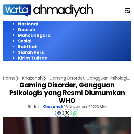
Langsung
ke
konten
Nasional
Daerah
Mancanegara
Sosial
Rabthah
Siaran Pers
Kirim Tulisan
Home
Khazanah
Gaming Disorder, Gangguan Psikologis yang Resmi Diumumkan WHO
Gaming Disorder, Gangguan
Psikologis yang Resmi Diumumkan
WHO
Redaksi
Khazanah
26 November 2022
3 Min