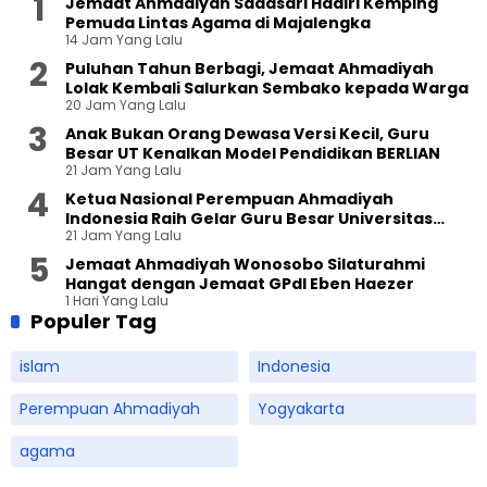
Jemaat Ahmadiyah Sadasari Hadiri Kemping
Pemuda Lintas Agama di Majalengka
14 Jam Yang Lalu
Puluhan Tahun Berbagi, Jemaat Ahmadiyah
Lolak Kembali Salurkan Sembako kepada Warga
20 Jam Yang Lalu
Anak Bukan Orang Dewasa Versi Kecil, Guru
Besar UT Kenalkan Model Pendidikan BERLIAN
21 Jam Yang Lalu
Ketua Nasional Perempuan Ahmadiyah
Indonesia Raih Gelar Guru Besar Universitas
21 Jam Yang Lalu
Terbuka
Jemaat Ahmadiyah Wonosobo Silaturahmi
Hangat dengan Jemaat GPdI Eben Haezer
1 Hari Yang Lalu
Populer Tag
islam
Indonesia
Perempuan Ahmadiyah
Yogyakarta
agama