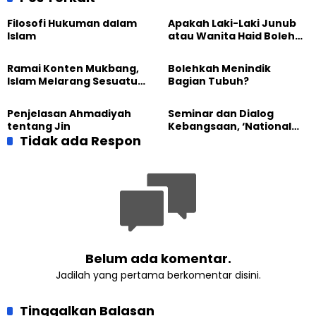
Filosofi Hukuman dalam
Apakah Laki-Laki Junub
Islam
atau Wanita Haid Boleh
Memandikan Jenazah?
Ramai Konten Mukbang,
Bolehkah Menindik
Islam Melarang Sesuatu
Bagian Tubuh?
yang Berlebihan
Penjelasan Ahmadiyah
Seminar dan Dialog
tentang Jin
Kebangsaan, ‘National
Tidak ada Respon
State dan Khilafah di
Indonesia’.
Belum ada komentar.
Jadilah yang pertama berkomentar disini.
Tinggalkan Balasan