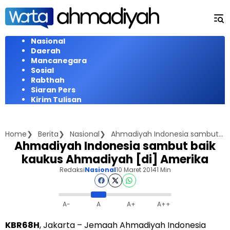
Langsung
ke
konten
Nasional
Daerah
Mancanegara
Sosial
Rabthah
Siaran Pers
Kirim Tulisan
Home
Berita
Nasional
Ahmadiyah Indonesia sambut baik kaukus Ahmadiyah [di] Amerika
Ahmadiyah Indonesia sambut baik
kaukus Ahmadiyah [di] Amerika
Redaksi
Nasional
10 Maret 2014
1 Min
A-
A
A+
A++
KBR68H
, Jakarta – Jemaah Ahmadiyah Indonesia