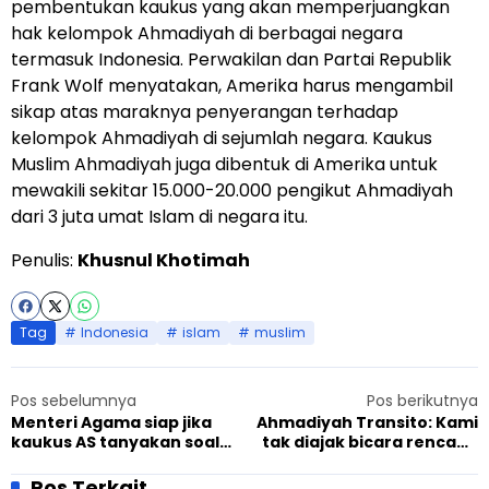
pembentukan kaukus yang akan memperjuangkan
hak kelompok Ahmadiyah di berbagai negara
termasuk Indonesia. Perwakilan dan Partai Republik
Frank Wolf menyatakan, Amerika harus mengambil
sikap atas maraknya penyerangan terhadap
kelompok Ahmadiyah di sejumlah negara. Kaukus
Muslim Ahmadiyah juga dibentuk di Amerika untuk
mewakili sekitar 15.000-20.000 pengikut Ahmadiyah
dari 3 juta umat Islam di negara itu.
Penulis:
Khusnul Khotimah
Tag
Indonesia
islam
muslim
Pos sebelumnya
Pos berikutnya
Menteri Agama siap jika
Ahmadiyah Transito: Kami
kaukus AS tanyakan soal
tak diajak bicara rencana
Ahmadiyah
transmigrasi
Pos Terkait