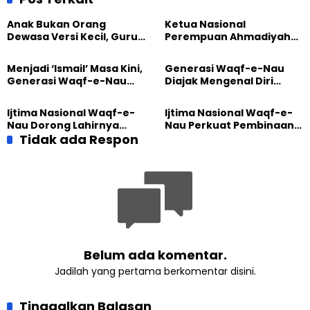
Anak Bukan Orang
Ketua Nasional
Dewasa Versi Kecil, Guru
Perempuan Ahmadiyah
Besar UT Kenalkan Model
Indonesia Raih Gelar Guru
Pendidikan BERLIAN
Besar Universitas
Menjadi ‘Ismail’ Masa Kini,
Generasi Waqf-e-Nau
Terbuka
Generasi Waqf-e-Nau
Diajak Mengenal Diri
Diajak Hidup untuk
Sebelum Mengubah
Pengabdian
Dunia
Ijtima Nasional Waqf-e-
Ijtima Nasional Waqf-e-
Nau Dorong Lahirnya
Nau Perkuat Pembinaan
Generasi Pengkhidmat
Tidak ada Respon
Calon Pemimpin Jemaat
yang Militan
Masa Depan
Belum ada komentar.
Jadilah yang pertama berkomentar disini.
Tinggalkan Balasan