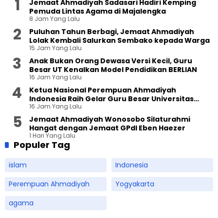
Jemaat Ahmadiyah Sadasari Hadiri Kemping
Pemuda Lintas Agama di Majalengka
8 Jam Yang Lalu
Puluhan Tahun Berbagi, Jemaat Ahmadiyah
Lolak Kembali Salurkan Sembako kepada Warga
15 Jam Yang Lalu
Anak Bukan Orang Dewasa Versi Kecil, Guru
Besar UT Kenalkan Model Pendidikan BERLIAN
16 Jam Yang Lalu
Ketua Nasional Perempuan Ahmadiyah
Indonesia Raih Gelar Guru Besar Universitas
16 Jam Yang Lalu
Terbuka
Jemaat Ahmadiyah Wonosobo Silaturahmi
Hangat dengan Jemaat GPdI Eben Haezer
1 Hari Yang Lalu
Populer Tag
islam
Indonesia
Perempuan Ahmadiyah
Yogyakarta
agama