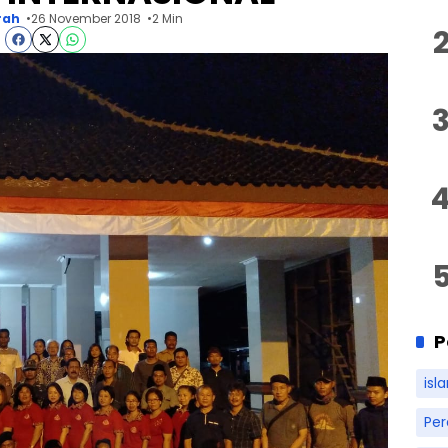
rah
26 November 2018
2 Min
P
isl
Pe