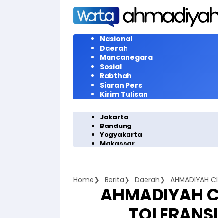
Langsung
ke
konten
Nasional
Daerah
Mancanegara
Sosial
Rabthah
Siaran Pers
Kirim Tulisan
Jakarta
Bandung
Yogyakarta
Makassar
Home
Berita
Daerah
AHMADIYAH CIL
AHMADIYAH CI
TOLERANSI