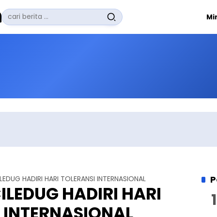
Pencarian
Mi
untuk:
#
Zuhairi Misrawi
#
Zoom
#
Zero Waste
#
Zaki Firdaus
#
Zafrullah Ahmad Pontoh
No Recent Searches Yet.
P
EDUG HADIRI HARI TOLERANSI INTERNASIONAL
LEDUG HADIRI HARI
 INTERNASIONAL