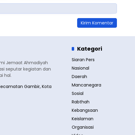
Kategori
Siaran Pers
smi Jemaat Ahmadiyah
Nasional
si seputar kegiatan dan
 hal.
Daerah
Mancanegara
a, Kecamatan Gambir, Kota
Sosial
Rabthah
Kebangsaan
Keislaman
Organisasi