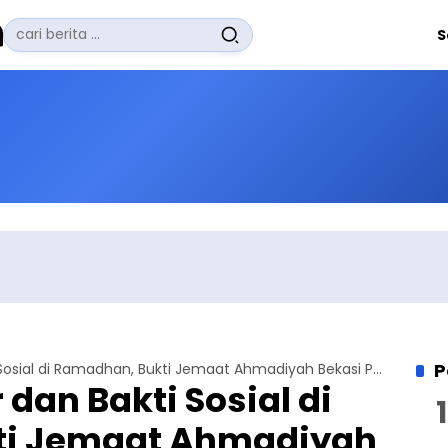
Pencarian
S
untuk:
#
Zuhairi Misrawi
#
Zoom
#
Zero Waste
#
Zaki Firdaus
#
Zafrullah Ahmad Pontoh
No Recent Searches Yet.
P
Adakan Bazar dan Bakti Sosial di Ramadhan, Bukti Jemaat Ahmadiyah Bekasi Peduli Sesama
dan Bakti Sosial di
ti Jemaat Ahmadiyah