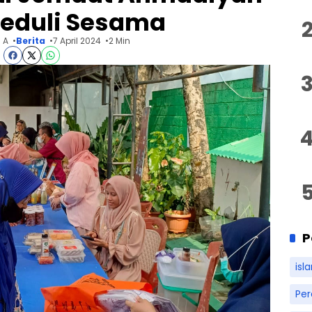
Peduli Sesama
 A
Berita
7 April 2024
2 Min
P
isl
Pe