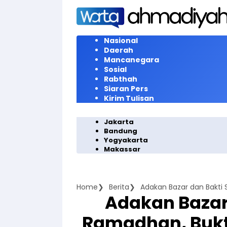
Langsung
ke
konten
Nasional
Daerah
Mancanegara
Sosial
Rabthah
Siaran Pers
Kirim Tulisan
Jakarta
Bandung
Yogyakarta
Makassar
Home
Berita
Adakan Bazar 
Ramadhan, Buk