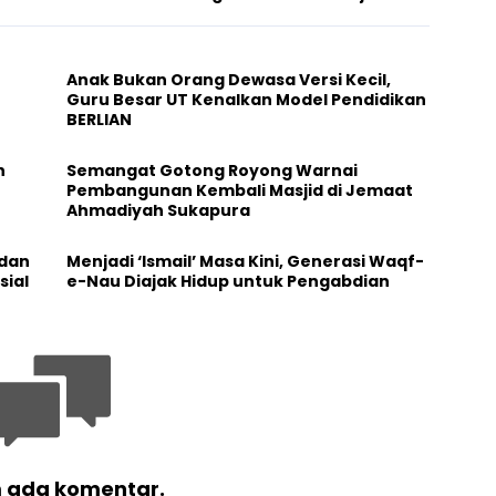
Anak Bukan Orang Dewasa Versi Kecil,
Guru Besar UT Kenalkan Model Pendidikan
BERLIAN
h
Semangat Gotong Royong Warnai
Pembangunan Kembali Masjid di Jemaat
Ahmadiyah Sukapura
 dan
Menjadi ‘Ismail’ Masa Kini, Generasi Waqf-
sial
e-Nau Diajak Hidup untuk Pengabdian
 ada komentar.