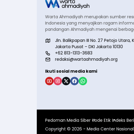
Warta Ahmadiyah merupakan sumber re
Indonesia yang menyajikan ragam informa
pandangan Ahmadiyah mengenai berbagai
Jln. Balikpapan III No. 27 Petojo Utar
Jakarta Pusat – DKI Jakarta 10130
+62 813-1313-3683
redaksi@wartaahmadiyah.org
Ikuti sosial media kami
Pedoman Media Siber
Kode Etik
Indeks Ber
Copyright © 2026 - Media Center Nasion