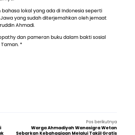
 bahasa lokal yang ada di Indonesia seperti
a Jawa yang sudah diterjemahkan oleh jemaat
ruddin Ahmadi.
pathy dan pameran buku dalam bakti sosial
n Taman. *
Pos berikutnya
i
Warga Ahmadiyah Wanasigra Wetan
ak
Sebarkan Kebahagiaan Melalui Takjil Gratis