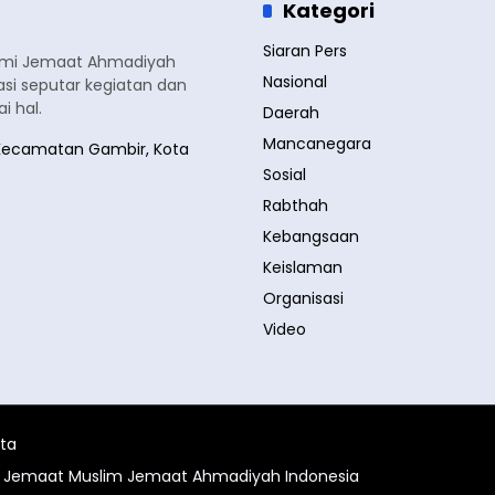
Kategori
Siaran Pers
smi Jemaat Ahmadiyah
Nasional
si seputar kegiatan dan
 hal.
Daerah
Mancanegara
a, Kecamatan Gambir, Kota
Sosial
Rabthah
Kebangsaan
Keislaman
Organisasi
Video
ita
al Jemaat Muslim Jemaat Ahmadiyah Indonesia