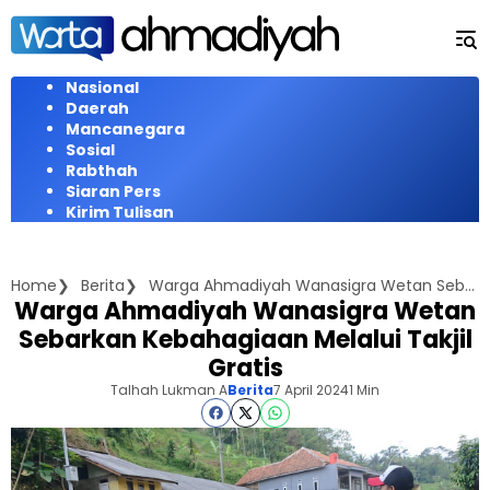
Langsung
ke
konten
Nasional
Daerah
Mancanegara
Sosial
Rabthah
Siaran Pers
Kirim Tulisan
Home
Berita
Warga Ahmadiyah Wanasigra Wetan Sebarkan Kebahagiaan Melalui Takjil Gratis
Warga Ahmadiyah Wanasigra Wetan
Sebarkan Kebahagiaan Melalui Takjil
Gratis
Talhah Lukman A
Berita
7 April 2024
1 Min