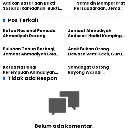
Adakan Bazar dan Bakti
Semakin Mempererat
Sosial di Ramadhan, Bukti
Persaudaraan, Jemaat
Jemaat Ahmadiyah Bekasi
Ahmadiyah Purwokerto
Peduli Sesama
Sambut Kehadiran Paroki
Pos Terkait
Kathedral Kristus Raja
Ketua Nasional Pemuda
Jemaat Ahmadiyah
Ahmadiyah Dorong
Sadasari Hadiri Kemping
Kolaborasi Pendidikan
Pemuda Lintas Agama di
bersama UNUSIA
Majalengka
Puluhan Tahun Berbagi,
Anak Bukan Orang
Jemaat Ahmadiyah Lolak
Dewasa Versi Kecil, Guru
Kembali Salurkan
Besar UT Kenalkan Model
Sembako kepada Warga
Pendidikan BERLIAN
Ketua Nasional
Semangat Gotong
Perempuan Ahmadiyah
Royong Warnai
Indonesia Raih Gelar Guru
Tidak ada Respon
Pembangunan Kembali
Besar Universitas
Masjid di Jemaat
Terbuka
Ahmadiyah Sukapura
Belum ada komentar.