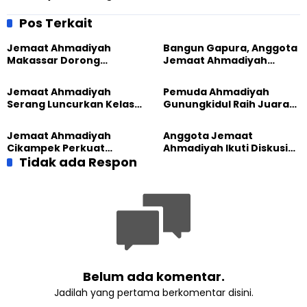
Salurkan Ratusan Paket
Jemaat Ahmadiyah Bekasi
Sembako
Peduli Sesama
Pos Terkait
Jemaat Ahmadiyah
Bangun Gapura, Anggota
Makassar Dorong
Jemaat Ahmadiyah
Kesadaran Lingkungan
Madukara dan Warga
Lewat Edukasi Ekoteologi
Sambut HUT RI ke-81
Jemaat Ahmadiyah
Pemuda Ahmadiyah
Serang Luncurkan Kelas
Gunungkidul Raih Juara
Tatar, Fokus Cetak
Lomba Video Literasi 2026
Generasi Unggul
Jemaat Ahmadiyah
Anggota Jemaat
Cikampek Perkuat
Ahmadiyah Ikuti Diskusi
Komitmen Bangun Masjid
Tidak ada Respon
Pluralisme di Yogyakarta
Lewat Pengajian
Gabungan
Belum ada komentar.
Jadilah yang pertama berkomentar disini.