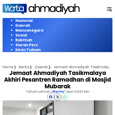
Langsung
ke
konten
Nasional
Daerah
Mancanegara
Sosial
Rabthah
Siaran Pers
Kirim Tulisan
Home
Berita
Daerah
Jemaat Ahmadiyah Tasikmalaya Akhiri Pesantren Ramadhan di Masjid Mubarak
Jemaat Ahmadiyah Tasikmalaya
Akhiri Pesantren Ramadhan di Masjid
Mubarak
Talhah Lukman A
Berita
7 April 2024
2 Min