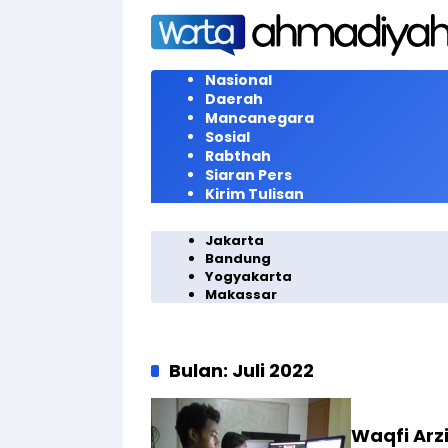
Langsung
ke
konten
Nasional
Daerah
Mancanegara
Sosial
Rabthah
Siaran Pers
Kirim Tulisan
Jakarta
Bandung
Yogyakarta
Makassar
Bulan:
Juli 2022
Waqfi Arz