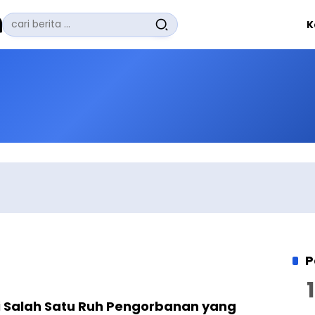
Pencarian
K
untuk:
#
Zuhairi Misrawi
#
Zoom
#
Zero Waste
#
Zaki Firdaus
#
Zafrullah Ahmad Pontoh
No Recent Searches Yet.
P
i Salah Satu Ruh Pengorbanan yang