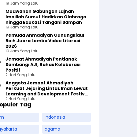
19 Jam Yang Lalu
Muawanah Gabungan Lajnah
Imaillah Sumut Hadirkan Olahraga
hingga Edukasi Tangani Sampah
19 Jam Yang Lalu
Pemuda Ahmadiyah Gunungkidul
Raih Juara Lomba Video Literasi
2026
19 Jam Yang Lalu
Jemaat Ahmadiyah Pontianak
Sambangi AJI, Bahas Kolaborasi
Positif
2 Hari Yang Lalu
Anggota Jemaat Ahmadiyah
Perkuat Jejaring Lintas Iman Lewat
Learning and Development Festival
2 Hari Yang Lalu
di Yogyakarta
opuler Tag
am
Indonesia
gyakarta
agama