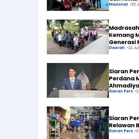
Nasional
25 J
Madrasah 
Kemang Ma
Generasi 
Daerah
22 Jul
Siaran Per
Perdana M
Ahmadiya
Siaran Pers
2
Siaran Per
Relawan B
Siaran Pers
2