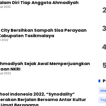
alam Diri Tiap Anggota Ahmadiyah
uli 2022
 City Bersihkan Sampah Sisa Perayaan
 Kabupaten Tasikmalaya
i 2022
 Ahmadiyah Sejak Awal Memperjuangkan
aan NKRI
uli 2022
P
isl
hool Indonesia 2022, “Synodality”
erakan Berjalan Bersama Antar Kultur
Yo
r Umat Beragama