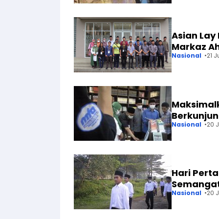
Asian Lay
Markaz A
Nasional
21 J
Maksimalk
Berkunju
Nasional
20 J
Hari Pert
Semangat 
Nasional
20 J