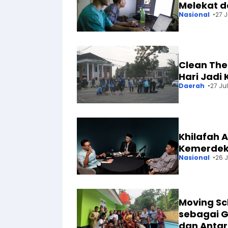
Melekat d
Nasional
27 J
Clean The
Hari Jadi
Daerah
27 Jul
Khilafah
Kemerdek
Nasional
26 J
Moving Sc
sebagai G
dan Anta