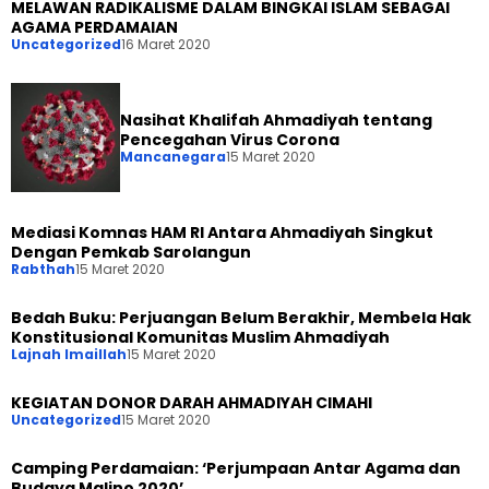
MELAWAN RADIKALISME DALAM BINGKAI ISLAM SEBAGAI
AGAMA PERDAMAIAN
Uncategorized
16 Maret 2020
Nasihat Khalifah Ahmadiyah tentang
Pencegahan Virus Corona
Mancanegara
15 Maret 2020
Mediasi Komnas HAM RI Antara Ahmadiyah Singkut
Dengan Pemkab Sarolangun
Rabthah
15 Maret 2020
Bedah Buku: Perjuangan Belum Berakhir, Membela Hak
Konstitusional Komunitas Muslim Ahmadiyah
Lajnah Imaillah
15 Maret 2020
KEGIATAN DONOR DARAH AHMADIYAH CIMAHI
Uncategorized
15 Maret 2020
Camping Perdamaian: ‘Perjumpaan Antar Agama dan
Budaya Malino 2020’