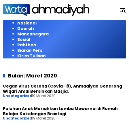
Langsung
ke
konten
Nasional
Daerah
Mancanegara
Sosial
Rabthah
Siaran Pers
Kirim Tulisan
Bulan:
Maret 2020
Cegah Virus Corona (Covid-19), Ahmadiyah Gondrong
Wiqari Amal Bersihkan Masjid.
Uncategorized
19 Maret 2020
Puluhan Anak Meriahkan Lomba Mewarnai di Rumah
Belajar Kekelengan Brastagi
Uncategorized
19 Maret 2020