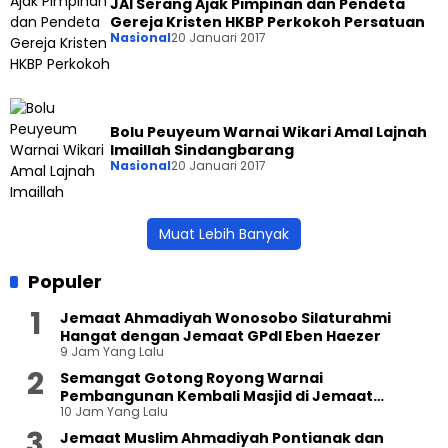
JAI Serang Ajak Pimpinan dan Pendeta
Gereja Kristen HKBP Perkokoh Persatuan
Nasional
20 Januari 2017
Bolu Peuyeum Warnai Wikari Amal Lajnah
Imaillah Sindangbarang
Nasional
20 Januari 2017
Muat Lebih Banyak
Populer
Jemaat Ahmadiyah Wonosobo Silaturahmi
Hangat dengan Jemaat GPdI Eben Haezer
9 Jam Yang Lalu
Semangat Gotong Royong Warnai
Pembangunan Kembali Masjid di Jemaat
10 Jam Yang Lalu
Ahmadiyah Sukapura
Jemaat Muslim Ahmadiyah Pontianak dan