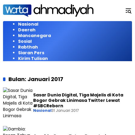
Langsung
ke
konten
Nasional
Daerah
Mancanegara
Sosial
Rabthah
Siaran Pers
Kirim Tulisan
Bulan:
Januari 2017
Sasar Dunia Digital, Tiga Majelis di Kota
Bogor Gebrak Linimasa Twitter Lewat
#SBCReborn
Nasional
31 Januari 2017