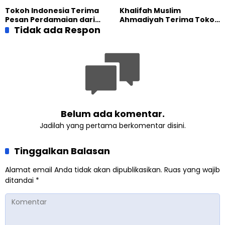
yang Militan
Masa Depan
Tokoh Indonesia Terima
Khalifah Muslim
Pesan Perdamaian dari
Ahmadiyah Terima Tokoh
Khalifah Muslim
Tidak ada Respon
Indonesia dalam Audiensi
Ahmadiyah
Khusus di Islamabad
Belum ada komentar.
Jadilah yang pertama berkomentar disini.
Tinggalkan Balasan
Alamat email Anda tidak akan dipublikasikan.
Ruas yang wajib
ditandai
*