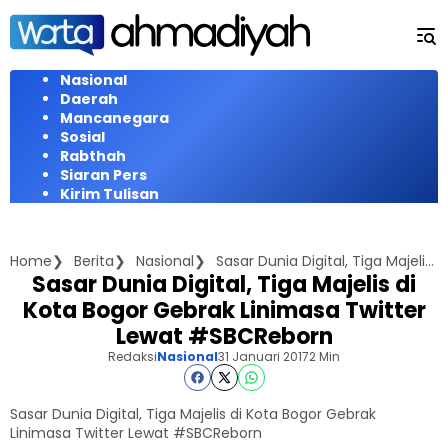
Langsung
ke
konten
Nasional
Daerah
Mancanegara
Sosial
Rabthah
Siaran Pers
Kirim Tulisan
Home
Berita
Nasional
Sasar Dunia Digital, Tiga Majelis di Kota Bogor Gebrak Linimasa Twitter Lewat #SBCReborn
Sasar Dunia Digital, Tiga Majelis di
Kota Bogor Gebrak Linimasa Twitter
Lewat #SBCReborn
Redaksi
Nasional
31 Januari 2017
2 Min
Sasar Dunia Digital, Tiga Majelis di Kota Bogor Gebrak
Linimasa Twitter Lewat #SBCReborn