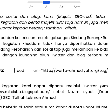
A-
A
A+
A++
a sosial dan blog, kami (Majelis SBC-red) tidak
 kegiatan dan berita majelis SBC saja namun juga me
Bogor kepada netizen,” tambah Talhah.
ad dan keseriusan majelis gabungan Sindang Barang-B
 kegiatan khuddam tidak hanya diperlihatkan dal
dang kerohanian dan sosial tapi juga merambah ke bidan
an dengan launching akun Twitter dan blog terbaru 
uga:
[feed url=”http://warta-ahmadiyah.org/tag/
 kegiatan kami dapat dipantu melalui Twitter @mk
w.mkaisbc.blogspot.com
,” sebut Nazim Isyaat (Dep
si) SBC, Talhah Lukman Ahmad.
ga bekerja di salah satu surat kabar di Kota Bogor ini 