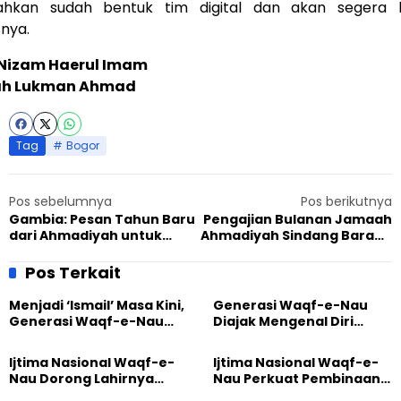
ahkan sudah bentuk tim digital dan akan segera b
nya.
Nizam Haerul Imam
ah Lukman Ahmad
Tag
Bogor
Pos sebelumnya
Pos berikutnya
Gambia: Pesan Tahun Baru
Pengajian Bulanan Jamaah
dari Ahmadiyah untuk
Ahmadiyah Sindang Barang
Bangsa
Bahas Fiqh dalam Shalat
Pos Terkait
Menjadi ‘Ismail’ Masa Kini,
Generasi Waqf-e-Nau
Generasi Waqf-e-Nau
Diajak Mengenal Diri
Diajak Hidup untuk
Sebelum Mengubah
Pengabdian
Dunia
Ijtima Nasional Waqf-e-
Ijtima Nasional Waqf-e-
Nau Dorong Lahirnya
Nau Perkuat Pembinaan
Generasi Pengkhidmat
Calon Pemimpin Jemaat