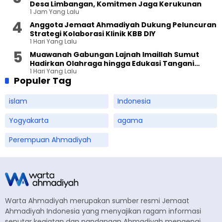
Desa Limbangan, Komitmen Jaga Kerukunan
1 Jam Yang Lalu
Anggota Jemaat Ahmadiyah Dukung Peluncuran
Strategi Kolaborasi Klinik KBB DIY
1 Hari Yang Lalu
Muawanah Gabungan Lajnah Imaillah Sumut
Hadirkan Olahraga hingga Edukasi Tangani
1 Hari Yang Lalu
Sampah
Populer Tag
islam
Indonesia
Yogyakarta
agama
Perempuan Ahmadiyah
Warta Ahmadiyah merupakan sumber resmi Jemaat
Ahmadiyah Indonesia yang menyajikan ragam informasi
seputar kegiatan dan pandangan Ahmadiyah mengenai