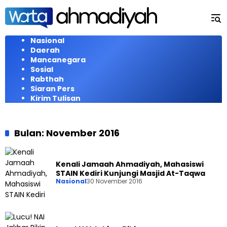
Langsung
ke
konten
Nasional
Daerah
Mancanegara
Sosial
Rabthah
Siaran Pers
Kirim Tulisan
Bulan:
November 2016
Kenali Jamaah Ahmadiyah, Mahasiswi
STAIN Kediri Kunjungi Masjid At-Taqwa
Nasional
30 November 2016