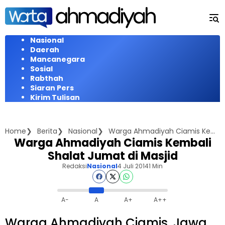
Langsung
ke
konten
Nasional
Daerah
Mancanegara
Sosial
Rabthah
Siaran Pers
Kirim Tulisan
Home
Berita
Nasional
Warga Ahmadiyah Ciamis Kembali Shalat Jumat di Masjid
Warga Ahmadiyah Ciamis Kembali
Shalat Jumat di Masjid
Redaksi
Nasional
4 Juli 2014
1 Min
A-
A
A+
A++
Warga Ahmadiyah Ciamis, Jawa