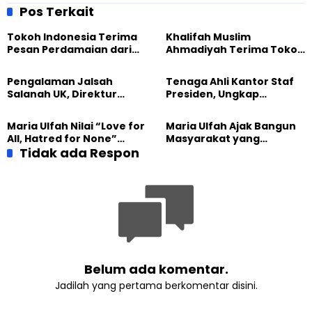
Pos Terkait
Tokoh Indonesia Terima
Khalifah Muslim
Pesan Perdamaian dari
Ahmadiyah Terima Tokoh
Khalifah Muslim
Indonesia dalam Audiensi
Ahmadiyah
Khusus di Islamabad
Pengalaman Jalsah
Tenaga Ahli Kantor Staf
Salanah UK, Direktur
Presiden, Ungkap
SETARA Institute Soroti
Pengalaman Tak
Kekuatan Kemanusiaan
Tergantikan di Jalsah
Maria Ulfah Nilai “Love for
Maria Ulfah Ajak Bangun
Salanah Internasional
All, Hatred for None”
Masyarakat yang
Ahmadiyah UK
Semakin Relevan di
Tidak ada Respon
Melindungi Anak dan
Tengah Dunia yang
Menghormati Perbedaan
Terbelah
Belum ada komentar.
Jadilah yang pertama berkomentar disini.