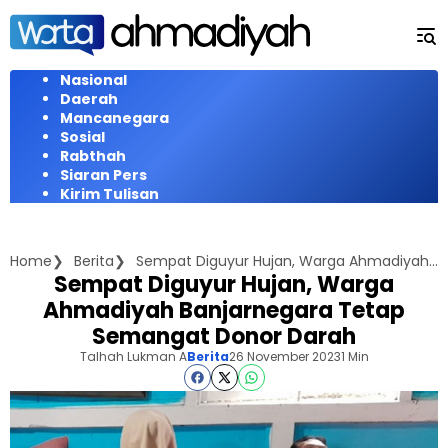
Langsung
ke
konten
Nasional
Daerah
Mancanegara
Sosial
Rabthah
Siaran Pers
Kirim Tulisan
Home
Berita
Sempat Diguyur Hujan, Warga Ahmadiyah Banjarnegara Tetap Semangat Donor Darah
Sempat Diguyur Hujan, Warga
Ahmadiyah Banjarnegara Tetap
Semangat Donor Darah
Talhah Lukman A
Berita
26 November 2023
1 Min