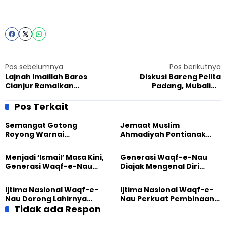
Pos sebelumnya
Pos berikutnya
Lajnah Imaillah Baros
Diskusi Bareng Pelita
Cianjur Ramaikan
Padang, Mubaligh
Launching 1.000 Kampung
Ahmadiyah Sebut Saling
Cianjur Caang
Mengenal Kunci
Pos Terkait
Keharmonisan Antar Umat
Beragama
Semangat Gotong
Jemaat Muslim
Royong Warnai
Ahmadiyah Pontianak
Pembangunan Kembali
dan Gereja Katedral
Masjid di Jemaat
Perkuat Kolaborasi Sosial
Menjadi ‘Ismail’ Masa Kini,
Generasi Waqf-e-Nau
Ahmadiyah Sukapura
Generasi Waqf-e-Nau
Diajak Mengenal Diri
Diajak Hidup untuk
Sebelum Mengubah
Pengabdian
Dunia
Ijtima Nasional Waqf-e-
Ijtima Nasional Waqf-e-
Nau Dorong Lahirnya
Nau Perkuat Pembinaan
Generasi Pengkhidmat
Tidak ada Respon
Calon Pemimpin Jemaat
yang Militan
Masa Depan