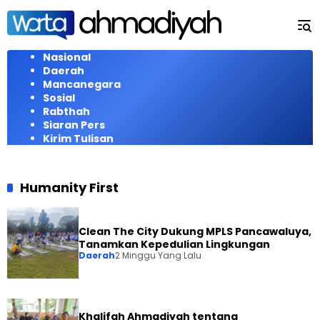
Langsung
ke
konten
Nasional
Daerah
Mancanegara
Sosial
Rabthah
Siaran Pers
Kirim Tulisan
Humanity First
Clean The City Dukung MPLS Pancawaluya,
Tanamkan Kepedulian Lingkungan
Daerah
2 Minggu Yang Lalu
Khalifah Ahmadiyah tentang