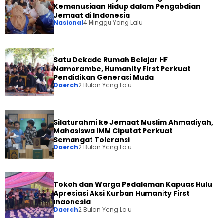
Kemanusiaan Hidup dalam Pengabdian
Jemaat di Indonesia
Nasional
4 Minggu Yang Lalu
Satu Dekade Rumah Belajar HF
Namorambe, Humanity First Perkuat
Pendidikan Generasi Muda
Daerah
2 Bulan Yang Lalu
Silaturahmi ke Jemaat Muslim Ahmadiyah,
Mahasiswa IMM Ciputat Perkuat
Semangat Toleransi
Daerah
2 Bulan Yang Lalu
Tokoh dan Warga Pedalaman Kapuas Hulu
Apresiasi Aksi Kurban Humanity First
Indonesia
Daerah
2 Bulan Yang Lalu