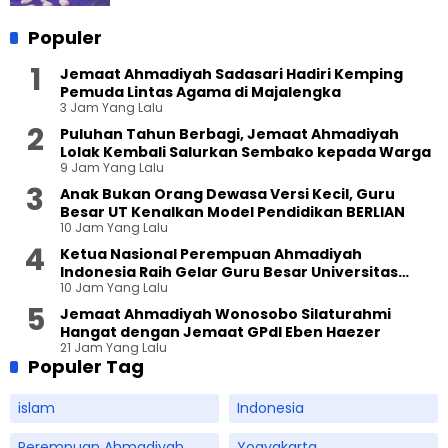
Populer
Jemaat Ahmadiyah Sadasari Hadiri Kemping
Pemuda Lintas Agama di Majalengka
3 Jam Yang Lalu
Puluhan Tahun Berbagi, Jemaat Ahmadiyah
Lolak Kembali Salurkan Sembako kepada Warga
9 Jam Yang Lalu
Anak Bukan Orang Dewasa Versi Kecil, Guru
Besar UT Kenalkan Model Pendidikan BERLIAN
10 Jam Yang Lalu
Ketua Nasional Perempuan Ahmadiyah
Indonesia Raih Gelar Guru Besar Universitas
10 Jam Yang Lalu
Terbuka
Jemaat Ahmadiyah Wonosobo Silaturahmi
Hangat dengan Jemaat GPdI Eben Haezer
21 Jam Yang Lalu
Populer Tag
islam
Indonesia
Perempuan Ahmadiyah
Yogyakarta