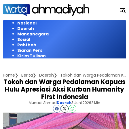
Langsung
ke
konten
Nasional
Daerah
Mancanegara
Sosial
Rabthah
Siaran Pers
Kirim Tulisan
Home
Berita
Daerah
Tokoh dan Warga Pedalaman Kapuas Hulu Apresiasi Aksi Kurban Humanity First Indonesia
Tokoh dan Warga Pedalaman Kapuas
Hulu Apresiasi Aksi Kurban Humanity
First Indonesia
Munadi Ahmad
Daerah
3 Juni 2026
2 Min