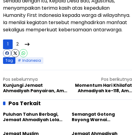
Senada dengan itu, Kepala Desa Bati, Agustinus,
menyampaikan terima kasih atas kepedulian
Humanity First Indonesia kepada warga di wilayahnya.
Ia menilai kegiatan tersebut menghadirkan manfaat
sekaligus memperkuat kebersamaan antarwarga.
1
2
Tag
Indonesia
Pos sebelumnya
Pos berikutnya
Kunjungi Jemaat
Momentum Hari Khilafat
Ahmadiyah Panyairan, Amir
Ahmadiyah ke-118, Amir
Nasional Tekankan
Nasional Resmikan Peace
Kekuatan Doa dan Budaya
Center Ciparay
Pos Terkait
Membaca
Puluhan Tahun Berbagi,
Semangat Gotong
Jemaat Ahmadiyah Lolak
Royong Warnai
Kembali Salurkan
Pembangunan Kembali
Sembako kepada Warga
Masjid di Jemaat
Jemaat Muslim
Jemaat Ahmadiyah