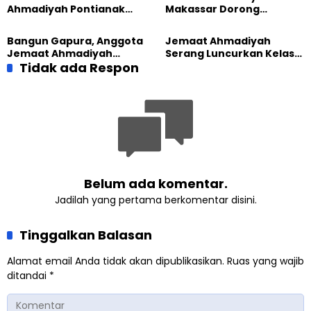
Ahmadiyah Sukapura
Ahmadiyah Pontianak
Makassar Dorong
dan Gereja Katedral
Kesadaran Lingkungan
Perkuat Kolaborasi Sosial
Lewat Edukasi Ekoteologi
Bangun Gapura, Anggota
Jemaat Ahmadiyah
Jemaat Ahmadiyah
Serang Luncurkan Kelas
Madukara dan Warga
Tidak ada Respon
Tatar, Fokus Cetak
Sambut HUT RI ke-81
Generasi Unggul
Belum ada komentar.
Jadilah yang pertama berkomentar disini.
Tinggalkan Balasan
Alamat email Anda tidak akan dipublikasikan.
Ruas yang wajib
ditandai
*